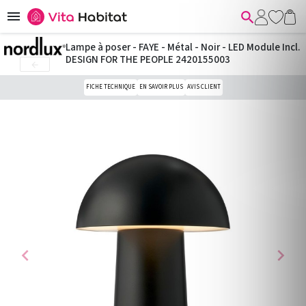


Lampe à poser - FAYE - Métal - Noir - LED Module Incl.
DESIGN FOR THE PEOPLE 2420155003

FICHE TECHNIQUE
EN SAVOIR PLUS
AVIS CLIENT
chevron_left
chevron_right