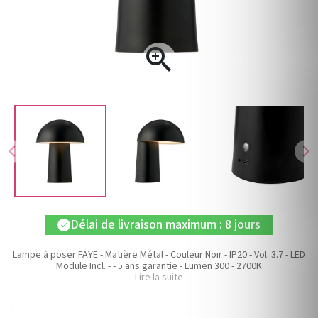

chevron_left
chevron_right
Délai de livraison maximum : 8 jours
check
Lampe à poser FAYE - Matière Métal - Couleur Noir - IP20 - Vol. 3.7 - LED
Module Incl. - - 5 ans garantie - Lumen 300 - 2700K
Lire la suite