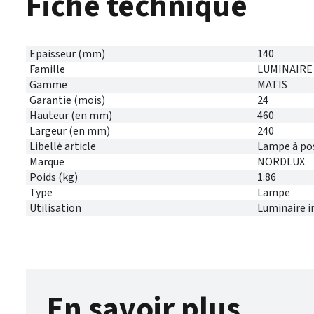
Fiche technique
Epaisseur (mm)
140
Famille
LUMINAIRE
Gamme
MATIS
Garantie (mois)
24
Hauteur (en mm)
460
Largeur (en mm)
240
Libellé article
Lampe à pos
Marque
NORDLUX
Poids (kg)
1.86
Type
Lampe
Utilisation
Luminaire i
En savoir plus