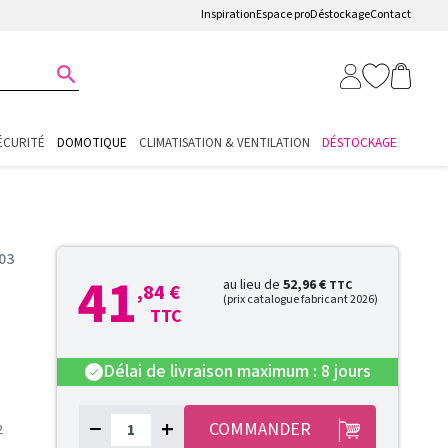
Inspiration
Espace pro
Déstockage
Contact

ÉCURITÉ
DOMOTIQUE
CLIMATISATION & VENTILATION
DÉSTOCKAGE
03
41
au lieu de
52,96 €
TTC
,84 €
(prix catalogue fabricant 2026)
TTC
Délai de livraison maximum : 8 jours
check
−
+
COMMANDER