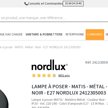
Conseils et Commandes
01 64 24 19 40
AGE EAU CHAUDE
SANITAIRE & ROBINETTERIE
INTERPHONIE
LUMINAIRES
S
 à poser - MATIS - Métal - Noir - E27 NORDLUX 2412305003
Rèf. 24123050
8051 avis
LAMPE À POSER - MATIS - MÉTAL -
NOIR - E27 NORDLUX 2412305003
Lampe à poser MATIS - Matière Métal - Couleur Noir -
IP20 - Vol. 220-240 - Culot d'ampoule E27 - 15 W Max. - 2
ans garantie