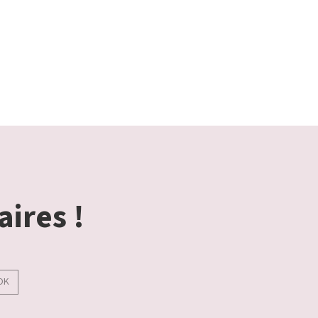
aires !
OK