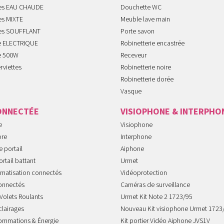
tes EAU CHAUDE
Douchette WC
es MIXTE
Meuble lave main
tes SOUFFLANT
Porte savon
te ELECTRIQUE
Robinetterie encastrée
te 500W
Receveur
rviettes
Robinetterie noire
Robinetterie dorée
Vasque
ONNECTÉE
VISIOPHONE & INTERPHO
e
Visiophone
ore
Interphone
 portail
Aiphone
rtail battant
Urmet
imatisation connectés
Vidéoprotection
onnectés
Caméras de surveillance
Volets Roulants
Urmet Kit Note 2 1723/95
clairages
Nouveau Kit visiophone Urmet 1723
sommations & Énergie
Kit portier Vidéo Aiphone JVS1V