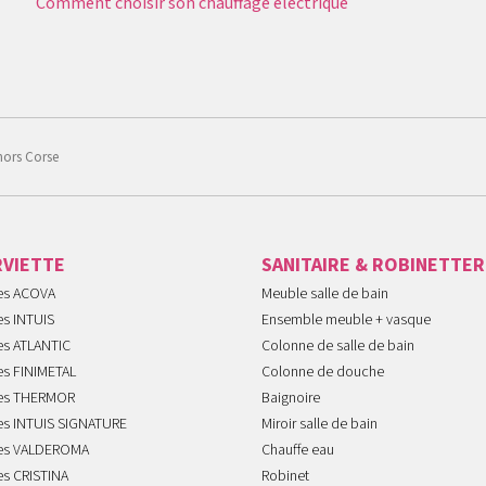
Comment choisir son chauffage électrique
hors Corse
RVIETTE
SANITAIRE & ROBINETTER
tes ACOVA
Meuble salle de bain
es INTUIS
Ensemble meuble + vasque
es ATLANTIC
Colonne de salle de bain
es FINIMETAL
Colonne de douche
tes THERMOR
Baignoire
tes INTUIS SIGNATURE
Miroir salle de bain
tes VALDEROMA
Chauffe eau
es CRISTINA
Robinet