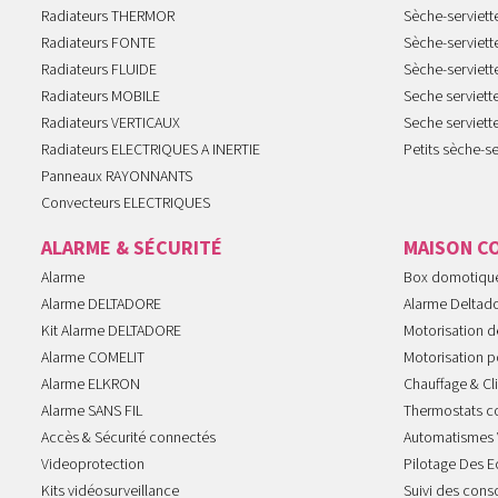
Radiateurs THERMOR
Sèche-serviet
Radiateurs FONTE
Sèche-serviett
Radiateurs FLUIDE
Sèche-serviet
Radiateurs MOBILE
Seche serviet
Radiateurs VERTICAUX
Seche serviet
Radiateurs ELECTRIQUES A INERTIE
Petits sèche-se
Panneaux RAYONNANTS
Convecteurs ELECTRIQUES
ALARME & SÉCURITÉ
MAISON C
Alarme
Box domotiqu
Alarme DELTADORE
Alarme Deltad
Kit Alarme DELTADORE
Motorisation de
Alarme COMELIT
Motorisation po
Alarme ELKRON
Chauffage & Cl
Alarme SANS FIL
Thermostats c
Accès & Sécurité connectés
Automatismes 
Videoprotection
Pilotage Des E
Kits vidéosurveillance
Suivi des con