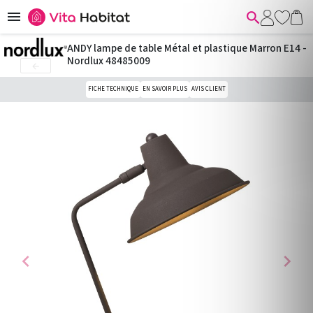


ANDY lampe de table Métal et plastique Marron E14 -
Nordlux 48485009

FICHE TECHNIQUE
EN SAVOIR PLUS
AVIS CLIENT
chevron_left
chevron_right