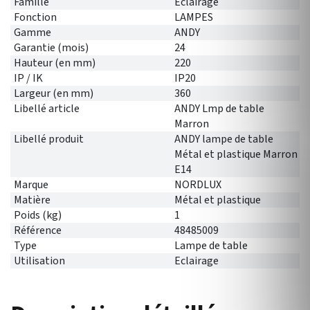
Famille
Eclairage
Fonction
LAMPES
Gamme
ANDY
Garantie (mois)
24
Hauteur (en mm)
220
IP / IK
IP20
Largeur (en mm)
360
Libellé article
ANDY Lmp de table
Marron
Libellé produit
ANDY lampe de table
Métal et plastique Marron
E14
Marque
NORDLUX
Matière
Métal et plastique
Poids (kg)
1
Référence
48485009
Type
Lampe de table
Utilisation
Eclairage