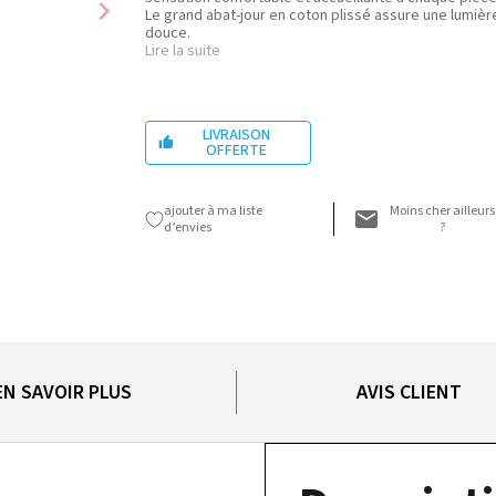
chevron_right
Le grand abat-jour en coton plissé assure une lumièr
douce.
Lire la suite
LIVRAISON

OFFERTE
ajouter à ma liste
Moins cher ailleurs
d’envies
?
EN SAVOIR PLUS
AVIS CLIENT