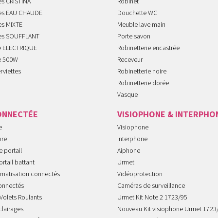
es CRISTINA
Robinet
tes EAU CHAUDE
Douchette WC
es MIXTE
Meuble lave main
tes SOUFFLANT
Porte savon
te ELECTRIQUE
Robinetterie encastrée
te 500W
Receveur
rviettes
Robinetterie noire
Robinetterie dorée
Vasque
ONNECTÉE
VISIOPHONE & INTERPHO
e
Visiophone
ore
Interphone
 portail
Aiphone
rtail battant
Urmet
imatisation connectés
Vidéoprotection
onnectés
Caméras de surveillance
Volets Roulants
Urmet Kit Note 2 1723/95
clairages
Nouveau Kit visiophone Urmet 1723