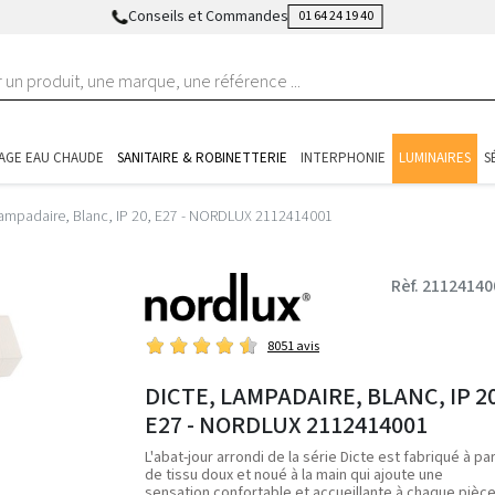
Conseils et Commandes
01 64 24 19 40
AGE EAU CHAUDE
SANITAIRE & ROBINETTERIE
INTERPHONIE
LUMINAIRES
S
ampadaire, Blanc, IP 20, E27 - NORDLUX 2112414001
Rèf. 21124140
8051 avis
DICTE, LAMPADAIRE, BLANC, IP 20
E27 - NORDLUX 2112414001
L'abat-jour arrondi de la série Dicte est fabriqué à par
de tissu doux et noué à la main qui ajoute une
sensation confortable et accueillante à chaque pièce