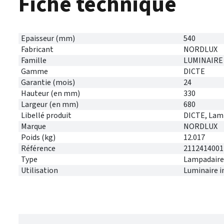
Fiche technique
Epaisseur (mm)
540
Fabricant
NORDLUX
Famille
LUMINAIRE
Gamme
DICTE
Garantie (mois)
24
Hauteur (en mm)
330
Largeur (en mm)
680
Libellé produit
DICTE, Lamp
Marque
NORDLUX
Poids (kg)
12.017
Référence
2112414001
Type
Lampadaire
Utilisation
Luminaire i