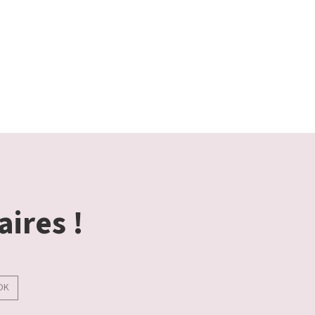
aires !
OK