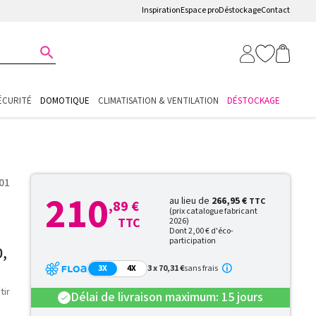
Inspiration
Espace pro
Déstockage
Contact

ÉCURITÉ
DOMOTIQUE
CLIMATISATION & VENTILATION
DÉSTOCKAGE
01
210
au lieu de
266,95 €
TTC
,89 €
(prix catalogue fabricant
TTC
2026)
Dont 2,00 € d'éco-
participation
,
3X
4X
3 x 70,31 €
sans frais
tir
Délai de livraison maximum: 15 jours
check
.