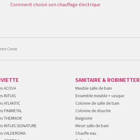
Comment choisir son chauffage électrique
hors Corse
RVIETTE
SANITAIRE & ROBINETTER
tes ACOVA
Meuble salle de bain
es INTUIS
Ensemble meuble + vasque
es ATLANTIC
Colonne de salle de bain
es FINIMETAL
Colonne de douche
tes THERMOR
Baignoire
tes INTUIS SIGNATURE
Miroir salle de bain
tes VALDEROMA
Chauffe eau