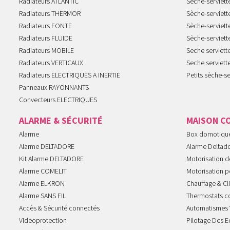
Radiateurs ATLANTIC
Sèche-serviett
Radiateurs THERMOR
Sèche-serviet
Radiateurs FONTE
Sèche-serviett
Radiateurs FLUIDE
Sèche-serviet
Radiateurs MOBILE
Seche serviet
Radiateurs VERTICAUX
Seche serviet
Radiateurs ELECTRIQUES A INERTIE
Petits sèche-se
Panneaux RAYONNANTS
Convecteurs ELECTRIQUES
ALARME & SÉCURITÉ
MAISON C
Alarme
Box domotiqu
Alarme DELTADORE
Alarme Deltad
Kit Alarme DELTADORE
Motorisation de
Alarme COMELIT
Motorisation po
Alarme ELKRON
Chauffage & Cl
Alarme SANS FIL
Thermostats c
Accès & Sécurité connectés
Automatismes 
Videoprotection
Pilotage Des E