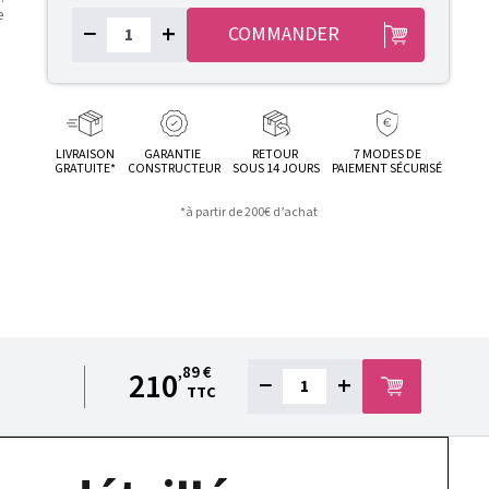
e
−
+
COMMANDER
LIVRAISON
GARANTIE
RETOUR
7 MODES DE
GRATUITE*
CONSTRUCTEUR
SOUS 14 JOURS
PAIEMENT SÉCURISÉ
*à partir de 200€ d’achat
,89 €
210
−
+
TTC