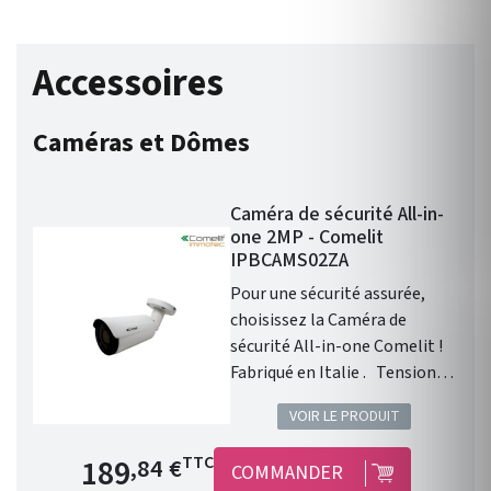
Accessoires
Caméras et Dômes
Caméra de sécurité All-in-
one 2MP - Comelit
IPBCAMS02ZA
Pour une sécurité assurée,
choisissez la Caméra de
sécurité All-in-one Comelit !
Fabriqué en Italie . Tension
d'alimentation : 12VDC .
VOIR LE PRODUIT
Capteur : 1/2.8'' CMOS Sony
Starvis Technology back-
Prix de base
189
TTC
,84 €
COMMANDER
illuminated pixel . Résolution