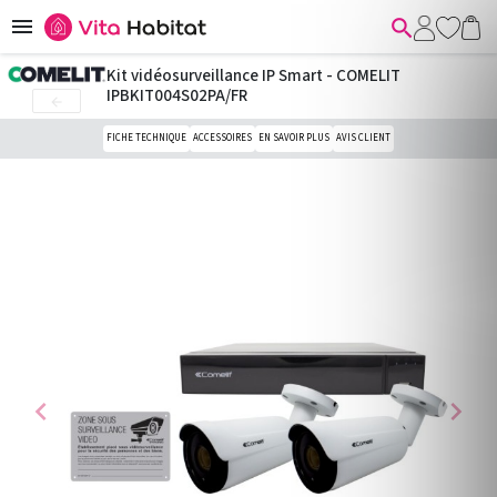


Kit vidéosurveillance IP Smart - COMELIT
IPBKIT004S02PA/FR

FICHE TECHNIQUE
ACCESSOIRES
EN SAVOIR PLUS
AVIS CLIENT
chevron_left
chevron_right