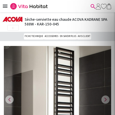


Sèche-serviette eau chaude ACOVA KADRANE SPA
588W - KAR-150-045

FICHE TECHNIQUE
ACCESSOIRES
EN SAVOIR PLUS
AVIS CLIENT
chevron_left
chevron_right