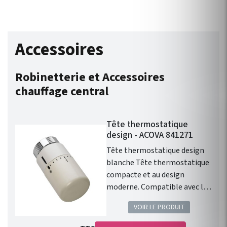
Accessoires
Robinetterie et Accessoires
chauffage central
Tête thermostatique
design - ACOVA 841271
Tête thermostatique design
blanche Tête thermostatique
compacte et au design
moderne. Compatible avec les
radiateurs eau chaude ACOVA.
VOIR LE PRODUIT
Type de raccord : M30 x1,5.
Finition : Blanc. 46 Couleurs en