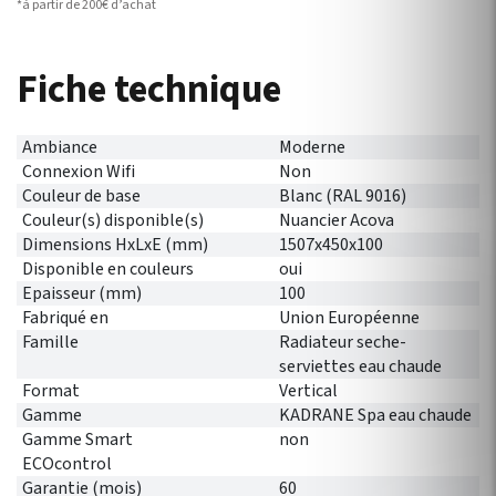
*à partir de 200€ d’achat
Fiche technique
Ambiance
Moderne
Connexion Wifi
Non
Couleur de base
Blanc (RAL 9016)
Couleur(s) disponible(s)
Nuancier Acova
Dimensions HxLxE (mm)
1507x450x100
Disponible en couleurs
oui
Epaisseur (mm)
100
Fabriqué en
Union Européenne
Famille
Radiateur seche-
serviettes eau chaude
Format
Vertical
Gamme
KADRANE Spa eau chaude
Gamme Smart
non
ECOcontrol
Garantie (mois)
60