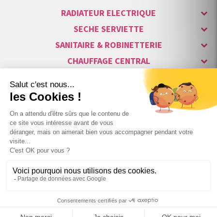
RADIATEUR ELECTRIQUE
SECHE SERVIETTE
SANITAIRE & ROBINETTERIE
CHAUFFAGE CENTRAL
ALARME & SÉCURITÉ
MAISON CONNECTÉE
VISIOPHONE & INTERPHONE
LUMINAIRES & ECLAIRAGE
NOS GAMMES STARS
+

BLANC Traffic White RAL9016
799
,00 €
TTC
Copyright © 2007-2026 Vita habitat - Tous droits réservés.
au lieu de
1 083,17 €
TTC

588W
−
Webdesign : Netenvie Agence Prestashop