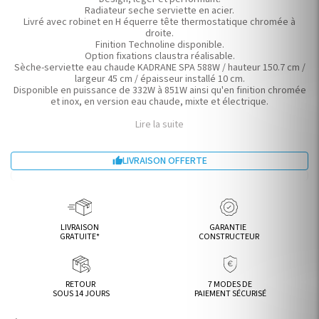
Radiateur seche serviette en acier.
Livré avec robinet en H équerre tête thermostatique chromée à
droite.
Finition Technoline disponible.
Option fixations claustra réalisable.
Sèche-serviette eau chaude KADRANE SPA 588W / hauteur 150.7 cm /
largeur 45 cm / épaisseur installé 10 cm.
Disponible en puissance de 332W à 851W ainsi qu'en finition chromée
et inox, en version eau chaude, mixte et électrique.
Lire la suite
LIVRAISON OFFERTE

LIVRAISON
GARANTIE
GRATUITE*
CONSTRUCTEUR
RETOUR
7 MODES DE
SOUS 14 JOURS
PAIEMENT SÉCURISÉ