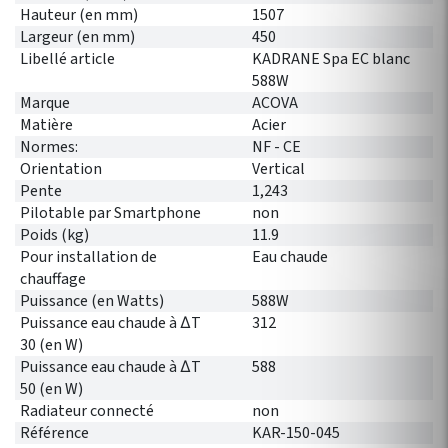
Hauteur (en mm)
1507
Largeur (en mm)
450
Libellé article
KADRANE Spa EC blanc
588W
Marque
ACOVA
Matière
Acier
Normes:
NF - CE
Orientation
Vertical
Pente
1,243
Pilotable par Smartphone
non
Poids (kg)
11.9
Pour installation de
Eau chaude
chauffage
Puissance (en Watts)
588W
Puissance eau chaude à ∆T
312
30 (en W)
Puissance eau chaude à ∆T
588
50 (en W)
Radiateur connecté
non
Référence
KAR-150-045