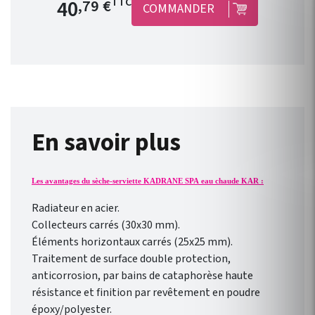
Prix de base
40
TTC
,79 €
COMMANDER
option. Cette tête
thermostatique design
blanche permet le contrôle
avec précision de la
température d'un radiateur ou
d'un sèche serviette à eau
chaude.
En savoir plus
Les avantages du sèche-serviette KADRANE SPA eau chaude KAR :
Radiateur en acier.
Collecteurs carrés (30x30 mm).
Éléments horizontaux carrés (25x25 mm).
Traitement de surface double protection,
anticorrosion, par bains de cataphorèse haute
résistance et finition par revêtement en poudre
époxy/polyester.