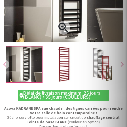

chevron_left
chevron_right
Délai de livraison maximum: 25 jours
check
(BLANC) / 35 jours (COULEURS)
Acova KADRANE SPA eau chaude : des lignes carrées pour rendre
votre salle de bain contemporaine !
Sèche-serviette pour installation sur circuit de
chauffage central
.
Teinte de base BLANC
(couleur en option).
Design, léger et performant.