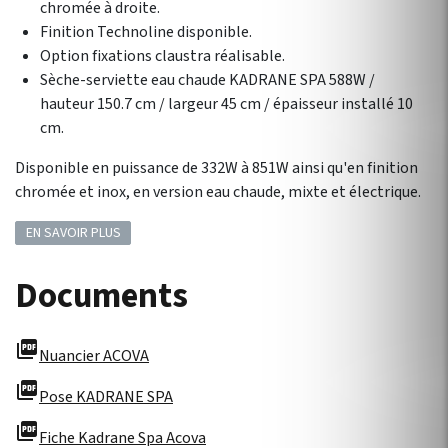
chromée à droite.
Finition Technoline disponible.
Option fixations claustra réalisable.
Sèche-serviette eau chaude KADRANE SPA 588W /
hauteur 150.7 cm / largeur 45 cm / épaisseur installé 10
cm.
Disponible en puissance de 332W à 851W ainsi qu'en finition
chromée et inox, en version eau chaude, mixte et électrique.
EN SAVOIR PLUS
Documents
picture_as_pdf
Nuancier ACOVA
picture_as_pdf
Pose KADRANE SPA
picture_as_pdf
Fiche Kadrane Spa Acova