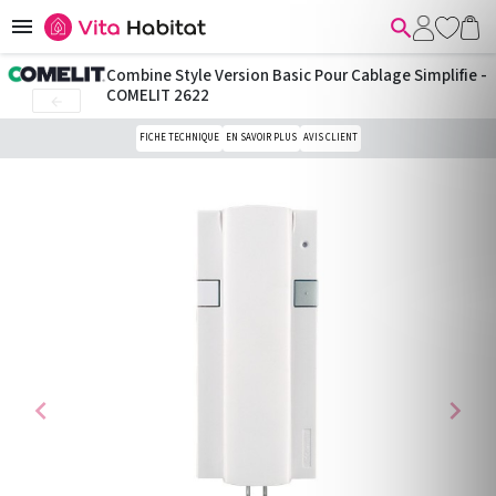


Combine Style Version Basic Pour Cablage Simplifie -
COMELIT 2622

FICHE TECHNIQUE
EN SAVOIR PLUS
AVIS CLIENT
chevron_left
chevron_right