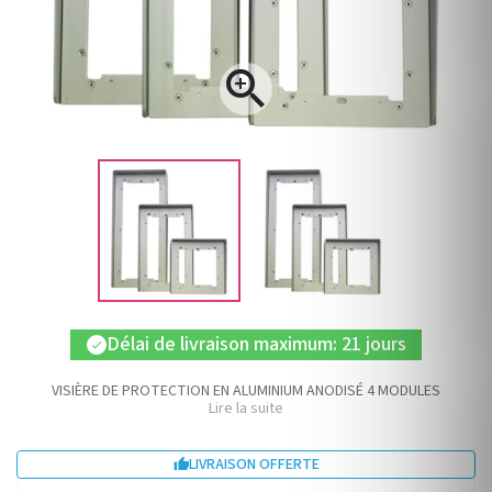

Délai de livraison maximum: 21 jours
check
VISIÈRE DE PROTECTION EN ALUMINIUM ANODISÉ 4 MODULES
Lire la suite
LIVRAISON OFFERTE
