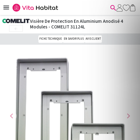


Visière De Protection En Aluminium Anodisé 4
Modules - COMELIT 31124L

FICHE TECHNIQUE
EN SAVOIR PLUS
AVIS CLIENT
chevron_left
chevron_right