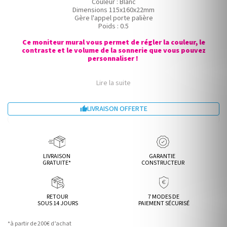
Couleur : Blanc
Dimensions 115x160x22mm
Gère l'appel porte palière
Poids : 0.5
Ce moniteur mural vous permet de régler la couleur, le
contraste et le volume de la sonnerie que vous pouvez
personnaliser !
Lire la suite
LIVRAISON OFFERTE

LIVRAISON
GARANTIE
GRATUITE*
CONSTRUCTEUR
RETOUR
7 MODES DE
SOUS 14 JOURS
PAIEMENT SÉCURISÉ
*à partir de 200€ d’achat