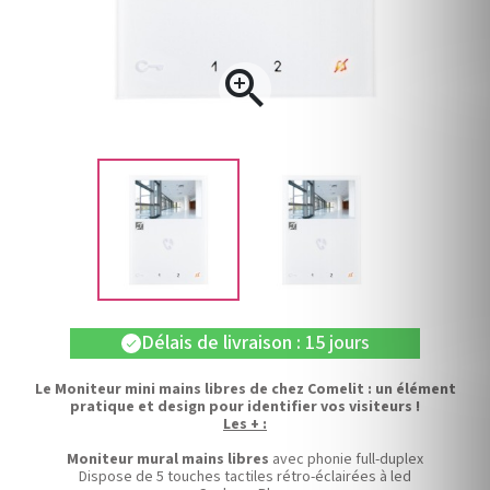

Délais de livraison : 15 jours
check
Le Moniteur mini mains libres de chez Comelit : un élément
pratique et design pour identifier vos visiteurs !
Les + :
Moniteur mural mains libres
avec phonie full-duplex
Dispose de
5 touches tactiles rétro-éclairées à led