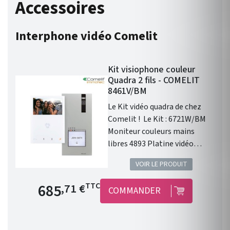
Accessoires
Interphone vidéo Comelit
Kit visiophone couleur
Quadra 2 fils - COMELIT
8461V/BM
Le Kit vidéo quadra de chez
Comelit ! Le Kit : 6721W/BM
Moniteur couleurs mains
libres 4893 Platine vidéo
extérieure en saillie 1209
VOIR LE PRODUIT
Alimentation Kit vidéo 2 fils
1216 Borne de fin de ligne
Prix de base
685
TTC
,71 €
COMMANDER
1214/2C Borne de dérivation
de signal vidéo couleur Les + :
Garantie 2 ans