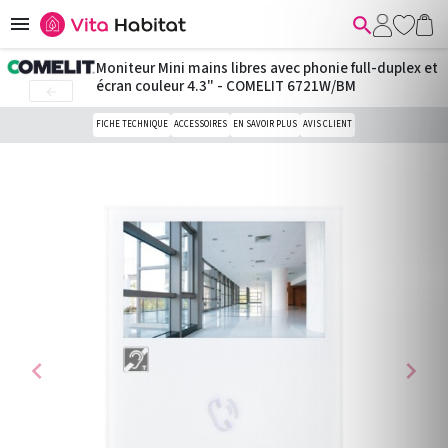


Moniteur Mini mains libres avec phonie full-duplex et
écran couleur 4.3" - COMELIT 6721W/BM

FICHE TECHNIQUE
ACCESSOIRES
EN SAVOIR PLUS
AVIS CLIENT
chevron_left
chevron_right