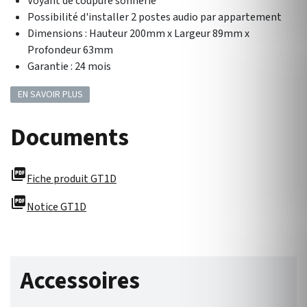
Voyant de coupure sonnerie
Possibilité d'installer 2 postes audio par appartement
Dimensions : Hauteur 200mm x Largeur 89mm x
Profondeur 63mm
Garantie : 24 mois
EN SAVOIR PLUS
Documents
picture_as_pdf
Fiche produit GT1D
picture_as_pdf
Notice GT1D
Accessoires