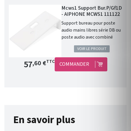
Mcws1 Support Bur.P/Gf1D
- AIPHONE MCWS1 111122
Support bureau pour poste
audio mains libres série DB ou
poste audio avec combiné
VOIR LE PRODUIT
Prix de base
57
TTC
,60 €
COMMANDER
En savoir plus