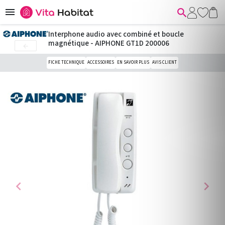


Interphone audio avec combiné et boucle
magnétique - AIPHONE GT1D 200006

FICHE TECHNIQUE
ACCESSOIRES
EN SAVOIR PLUS
AVIS CLIENT
chevron_left
chevron_right