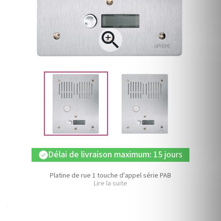

Délai de livraison maximum: 15 jours
check
Platine de rue 1 touche d'appel série PAB
Lire la suite