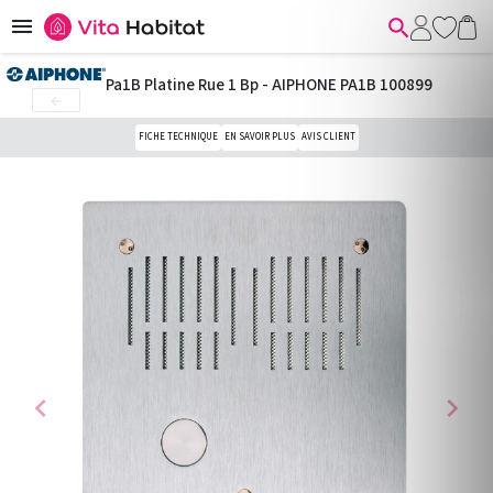


Pa1B Platine Rue 1 Bp - AIPHONE PA1B 100899

FICHE TECHNIQUE
EN SAVOIR PLUS
AVIS CLIENT
chevron_left
chevron_right