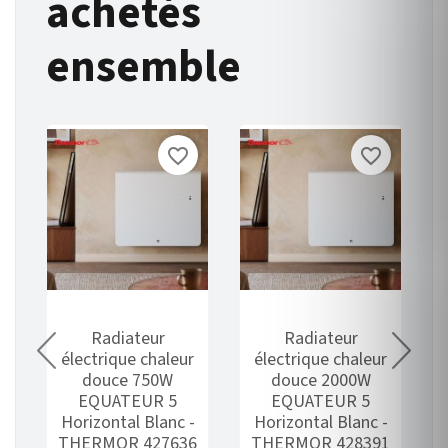
achetés
ensemble
favorite_border
favorite_border
e
Radiateur
Radiateur
électrique chaleur
électrique chaleur
W
douce 750W
douce 2000W
EQUATEUR 5
EQUATEUR 5
Horizontal Blanc -
Horizontal Blanc -
THERMOR 427636
THERMOR 428391