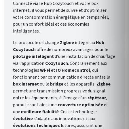
Connecté via le Hub Cozytouch et votre box
internet, il vous permet de suivre et d’optimiser
votre consommation énergétique en temps réel,
pour un confort idéal et des économies
intelligentes.
Le protocole d’échange
Zigbee
intégré au
Hub
Cozytouch
offre de nombreux avantages pour le
pilotage intelligent
d’une installation de chauffage
via l’application
Cozytouch
. Contrairement aux
technologies
Wi-Fi
et
IO Homecontrol
, qui
fonctionnent par communication directe entre la
box internet
ou le
bridge
et les appareils,
Zigbee
permet une transmission progressive du signal
entre les équipements, à l’image d’un
répéteur
,
garantissant ainsi une
couverture optimisée
et
une
meilleure fiabilité
. Cette technologie
évolutive
s’adapte aux innovations et aux
évolutions techniques
futures, assurant une