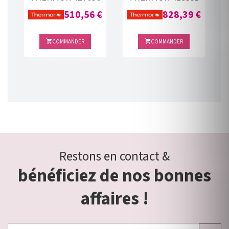
€
Prix
Prix
510,56 €
828,39 €
COMMANDER
COMMANDER


Restons en contact &
bénéficiez de nos bonnes
affaires !