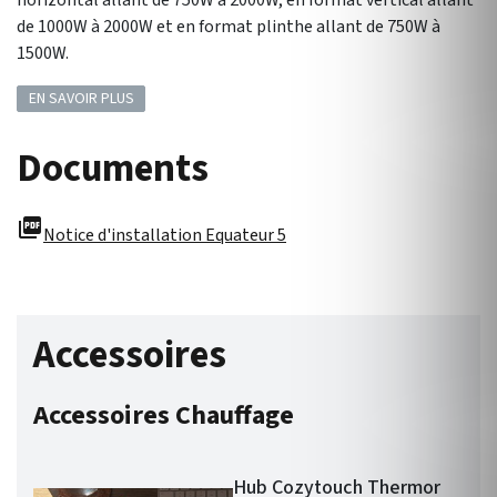
horizontal allant de 750W à 2000W, en format vertical allant
de 1000W à 2000W et en format plinthe allant de 750W à
1500W.
EN SAVOIR PLUS
Documents
picture_as_pdf
Notice d'installation Equateur 5
Accessoires
Accessoires Chauffage
Hub Cozytouch Thermor