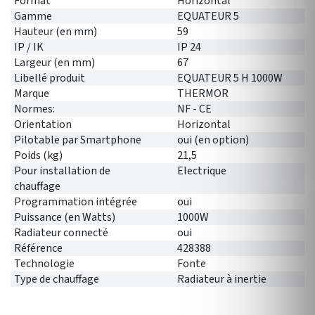
Format
Horizontal
Gamme
EQUATEUR 5
Hauteur (en mm)
59
IP / IK
IP 24
Largeur (en mm)
67
Libellé produit
EQUATEUR 5 H 1000W
Marque
THERMOR
Normes:
NF - CE
Orientation
Horizontal
Pilotable par Smartphone
oui (en option)
Poids (kg)
21,5
Pour installation de
Electrique
chauffage
Programmation intégrée
oui
Puissance (en Watts)
1000W
Radiateur connecté
oui
Référence
428388
Technologie
Fonte
Type de chauffage
Radiateur à inertie