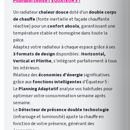
Pourquoi choisir l'EQUATEUR 5 ?
qui assure la liaison entre
l'application de votre
Un radiateur
chaleur douce
doté d'un
double corps
smartphone et vos radiateurs
de chauffe
(fonte inertielle et façade chauffante
connectés. Utilisation avec
réactive) pour un
confort absolu
, garantissant une
l'application Thermor
température stable et homogène dans toute la
Cozytouch (disponible sur
pièce.
App Store et Google Play ).
Adaptez votre radiateur à chaque espace grâce à ses
Garantie 2 ans.
3 formats de design
disponibles :
Horizontal,
Vertical et Plinthe
, s'intégrant parfaitement à tous
les intérieurs.
Réalisez des
économies d'énergie
significatives
grâce aux
fonctions intelligentes
d'Équateur 5 :
Le
Planning Adaptatif
analyse vos habitudes pour
optimiser votre consommation semaine après
semaine.
Le
Détecteur de présence double technologie
(infrarouge et luminosité) ajuste la chauffe en
fonction de votre présence, générant des