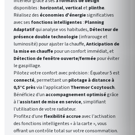
intérieur grâce à ses
3 formats de design
disponibles :
horizontal
,
vertical
et
plinthe
.
Réalisez des
économies d'énergie
significatives
avec ses
fonctions intelligentes
:
Planning
Adaptatif
qui analyse vos habitudes,
Détecteur de
présence double technologie
(infrarouge et
luminosité) pour ajuster la chauffe,
Anticipation de
la mise en chauffe
pour un confort immédiat, et
Détection de fenêtre ouverte/fermée
pour éviter
le gaspillage.
Pilotez votre confort avec précision : Équateur 5 est
connecté
, permettant un
pilotage à distance à
0,5°C près
via l'application
Thermor Cozytouch
.
Bénéficiez d'un
accompagnement optimisé
grâce
à l'
assistant de mise en service
, simplifiant
l'utilisation de votre radiateur.
Profitez d'une
flexibilité accrue
avec l'activation
des fonctions intelligentes « à la carte », vous
offrant un contrôle total sur votre consommation.