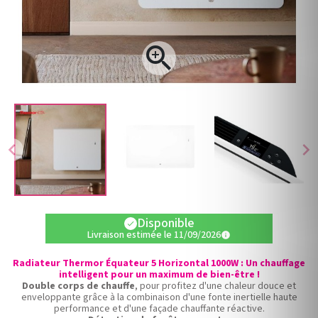

chevron_left
chevron_right
Disponible
check
Livraison estimée le 11/09/2026
info
Radiateur Thermor Équateur 5 Horizontal 1000W : Un chauffage
intelligent pour un maximum de bien-être !
Double corps de chauffe
, pour profitez d'une chaleur douce et
enveloppante grâce à la combinaison d'une fonte inertielle haute
performance et d'une façade chauffante réactive.