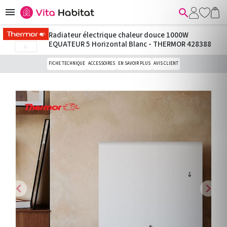


Radiateur électrique chaleur douce 1000W
EQUATEUR 5 Horizontal Blanc - THERMOR 428388

FICHE TECHNIQUE
ACCESSOIRES
EN SAVOIR PLUS
AVIS CLIENT
chevron_left
chevron_right