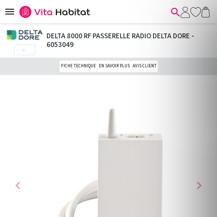


DELTA 8000 RF PASSERELLE RADIO DELTA DORE -
6053049

FICHE TECHNIQUE
EN SAVOIR PLUS
AVIS CLIENT
chevron_left
chevron_right