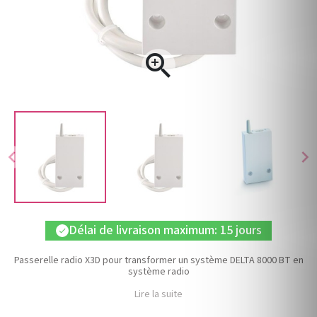

chevron_left
chevron_right
Délai de livraison maximum: 15 jours
check
Passerelle radio X3D pour transformer un système DELTA 8000 BT en
système radio
Lire la suite