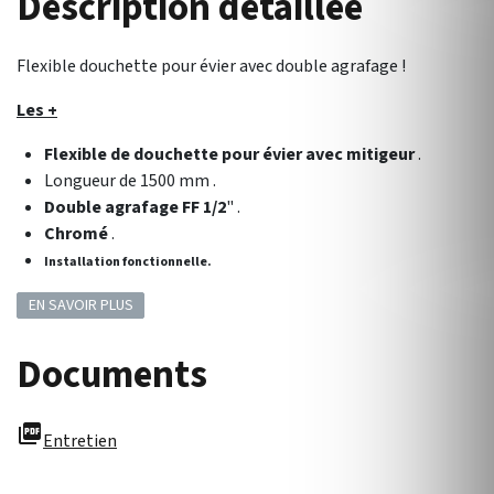
Description détaillée
Flexible douchette pour évier avec double agrafage !
Les +
Flexible de douchette pour évier avec mitigeur
.
Longueur de 1500 mm .
Double agrafage FF 1/2
" .
Chromé
.
Installation fonctionnelle.
EN SAVOIR PLUS
Documents
picture_as_pdf
Entretien