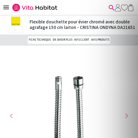


Flexible douchette pour évier chromé avec double
agrafage 150 cm laiton - CRISTINA ONDYNA DA21651

FICHE TECHNIQUE
EN SAVOIR PLUS
AVIS CLIENT
AVIS PRODUITS
chevron_left
chevron_right