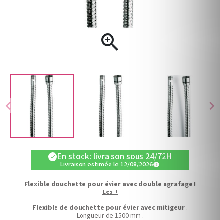

chevron_left
chevron_right
En stock: livraison sous 24/72H
check
Livraison estimée le 12/08/2026
info
Flexible douchette pour évier avec double agrafage !
Les +
Flexible de douchette pour évier avec mitigeur
.
Longueur de 1500 mm .