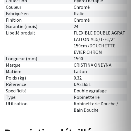
Collection
Hydrothérapie
Couleur
Chromé
Fabriqué en
Italie
Finition
Chromé
Garantie (mois)
24
Libellé produit
FLEXIBLE DOUBLE AGRAF
LAITON M15/1-F1/2"
150cm /DOUCHETTE
EVIER CHROM
Longueur (mm)
1500
Marque
CRISTINA ONDYNA
Matière
Laiton
Poids (kg)
0.32
Référence
DA21651
Spécificité
Double agrafage
Type:
Robinetterie
Utilisation
Robinetterie Douche /
Bain Douche