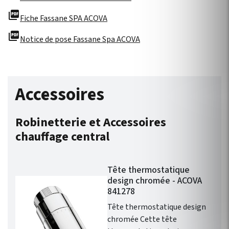
picture_as_pdf
Fiche Fassane SPA ACOVA
picture_as_pdf
Notice de pose Fassane Spa ACOVA
Accessoires
Robinetterie et Accessoires
chauffage central
Tête thermostatique
design chromée - ACOVA
841278
Tête thermostatique design
chromée Cette tête