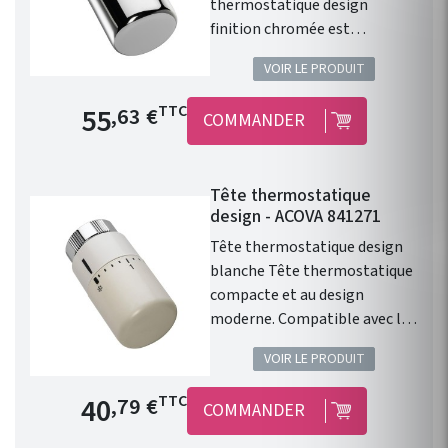
thermostatique design
finition chromée est
compatible avec l'ensemble
VOIR LE PRODUIT
de la gamme de chauffage
central Fassane Prem's de
Prix de base
55
TTC
,63 €
COMMANDER
chez ACOVA .
Tête thermostatique
design - ACOVA 841271
Tête thermostatique design
blanche Tête thermostatique
compacte et au design
moderne. Compatible avec les
radiateurs eau chaude ACOVA.
VOIR LE PRODUIT
Type de raccord : M30 x1,5.
Finition : Blanc. 46 Couleurs en
Prix de base
40
TTC
,79 €
COMMANDER
option. Cette tête
thermostatique design