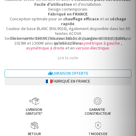
Facile d'utilisation
et d'installation.
Design contemporain.
Fabriqué en FRANCE
.
Conception optimale pour un
chauffage efficace
et un
séchage
rapide
.
Couleur de base BLANC (RAL9016), également disponible dans les 50
teintes ACOVA
Seche-serviette 1300W / Hauteur 185.1 cm / Largeur 80 cm / Epaisseur
Sèche-serviettes ACOVA eau chaude disponible en 411W, 625W,
1019W et 1300W ainsi qu'en modèle
installé 11.3 cm.
asymétrique à gauche
,
asymétrique à droite
et en
version électrique
.
Lire la suite
LIVRAISON OFFERTE

FABRIQUÉ EN FRANCE
LIVRAISON
GARANTIE
GRATUITE*
CONSTRUCTEUR
RETOUR
7 MODES DE