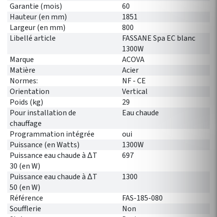
Garantie (mois)
60
Hauteur (en mm)
1851
Largeur (en mm)
800
Libellé article
FASSANE Spa EC blanc
1300W
Marque
ACOVA
Matière
Acier
Normes:
NF - CE
Orientation
Vertical
Poids (kg)
29
Pour installation de
Eau chaude
chauffage
Programmation intégrée
oui
Puissance (en Watts)
1300W
Puissance eau chaude à ∆T
697
30 (en W)
Puissance eau chaude à ∆T
1300
50 (en W)
Référence
FAS-185-080
Soufflerie
Non