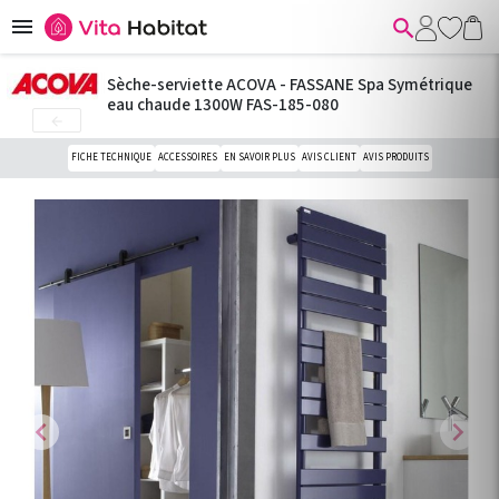


Sèche-serviette ACOVA - FASSANE Spa Symétrique
eau chaude 1300W FAS-185-080

FICHE TECHNIQUE
ACCESSOIRES
EN SAVOIR PLUS
AVIS CLIENT
AVIS PRODUITS
chevron_left
chevron_right