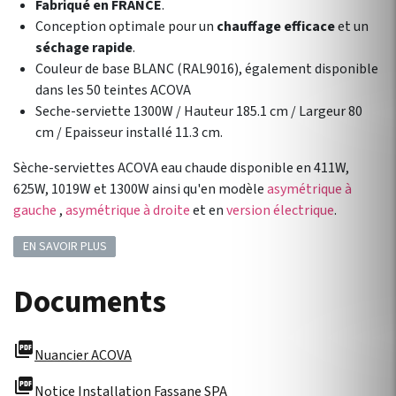
Fabriqué en FRANCE
.
Conception optimale pour un
chauffage efficace
et un
séchage rapide
.
Couleur de base BLANC (RAL9016), également disponible
dans les 50 teintes ACOVA
Seche-serviette 1300W / Hauteur 185.1 cm / Largeur 80
cm / Epaisseur installé 11.3 cm.
Sèche-serviettes ACOVA eau chaude disponible en 411W,
625W, 1019W et 1300W ainsi qu'en modèle
asymétrique à
gauche
,
asymétrique à droite
et en
version électrique
.
EN SAVOIR PLUS
Documents
picture_as_pdf
Nuancier ACOVA
picture_as_pdf
Notice Installation Fassane SPA