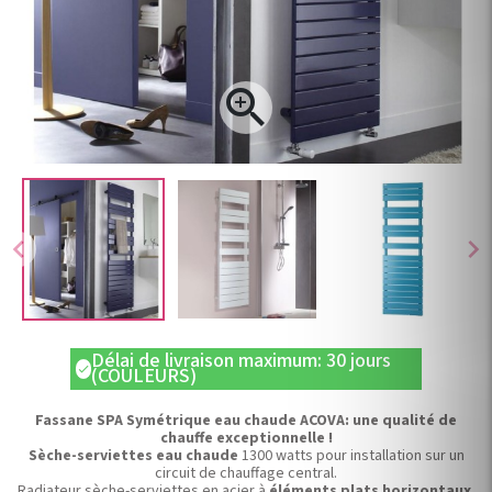

chevron_left
chevron_right
Délai de livraison maximum: 30 jours
check
(COULEURS)
Fassane SPA Symétrique eau chaude ACOVA: une qualité de
chauffe exceptionnelle !
Sèche-serviettes eau chaude
1300 watts pour installation sur un
circuit de chauffage central.
Radiateur sèche-serviettes en acier à
éléments plats horizontaux
.