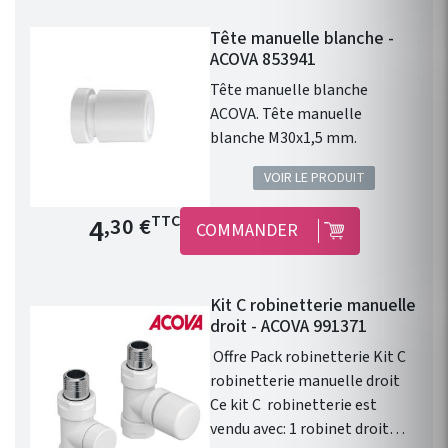
blanche permet le contrôle
Tête manuelle blanche -
avec précision de la
ACOVA 853941
température d'un radiateur ou
d'un sèche serviette à eau
Tête manuelle blanche
chaude.
ACOVA. Tête manuelle
blanche M30x1,5 mm.
VOIR LE PRODUIT
Prix de base
4
TTC
,30 €
COMMANDER
Kit C robinetterie manuelle
droit - ACOVA 991371
Offre Pack robinetterie Kit C
robinetterie manuelle droit
Ce kit C robinetterie est
vendu avec: 1 robinet droit