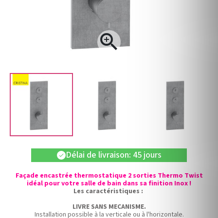

Délai de livraison: 45 jours
check
Façade encastrée thermostatique 2 sorties Thermo Twist
idéal pour votre salle de bain dans sa finition Inox !
Les caractéristiques :
LIVRE SANS MECANISME.
Installation possible à la verticale ou à l'horizontale.