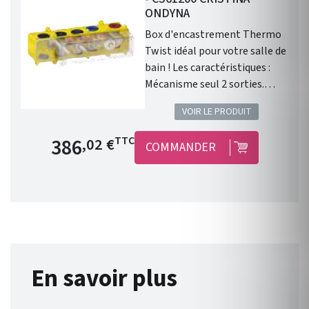
ONDYNA
Box d'encastrement Thermo
Twist idéal pour votre salle de
bain ! Les caractéristiques :
Mécanisme seul 2 sorties.
Nombre de sorties 2. Fabriqué
VOIR LE PRODUIT
en Italie. Garantie 8 ans.
Prix de base
386
TTC
,02 €
COMMANDER
En savoir plus