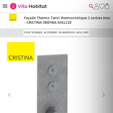


Façade Thermo Twist thermostatique 2 sorties Inox
- CRISTINA ONDYNA XX61228

FICHE TECHNIQUE
ACCESSOIRES
EN SAVOIR PLUS
AVIS CLIENT
chevron_left
chevron_right