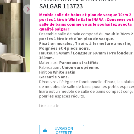
SALGAR 113723
chevron_right
Meuble salle de bains et plan de vasque 70cm 2
portes 1 tiroir White Satin INARA
: Concevez vot
salle de bains comme vous le souhaitez avec la
qualité Salgar !
Ensemble salle de bain composé du
meuble 70cm 2
portes 1 tiroir et d’un plan de vasque
.
Fixation murales, Tiroirs à fermeture amortie,
Poignées et 4 pieds noirs.
Hauteur 540mm / Longueur 697mm / Profondeur
360mm.
Matériaux :
Panneaux stratifiés.
Fabrication :
Union européenne.
Finition
White satin.
Garantie 5 ans.
Découvrez l'élégance fonctionnelle d'Inara, la solutio
de meubles de salle de bains pour les petits espace
Inara est un meuble de salle de bains compact conçu
pour les espaces réduits.
Lire la suite
LIVRAISON

OFFERTE