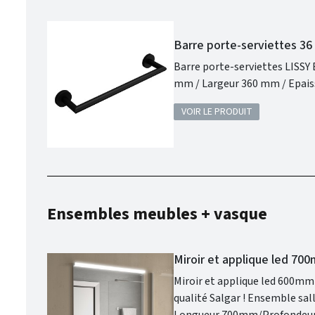
Barre porte-serviettes 36
Barre porte-serviettes LISSY Black de la marque Salgar. Gam
VOIR LE PRODUIT
Ensembles meubles + vasque
Miroir et applique led 7
Miroir et applique led 600mm OPTIMUS : Concevez votre salle de bains comm
qualité Salgar ! Ensemble salle de bain composé du miroir et d'une applique led . Hauteur 800mm /