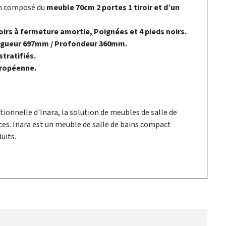
in composé du
meuble 70cm 2 portes 1 tiroir et d’un
oirs à fermeture amortie, Poignées et 4 pieds noirs.
ngueur 697mm / Profondeur 360mm.
tratifiés.
ropéenne.
ionnelle d'Inara, la solution de meubles de salle de
ces. Inara est un meuble de salle de bains compact
uits.