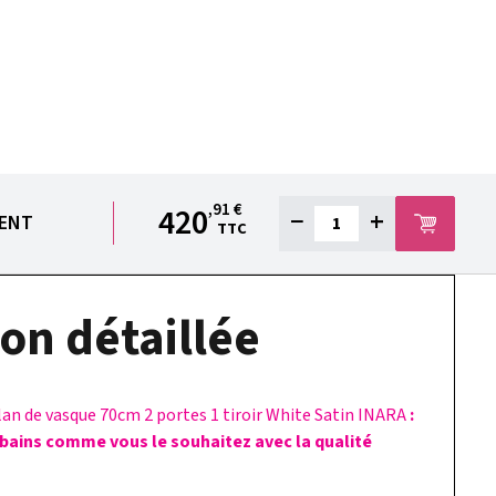
,91 €
420
−
+
IENT
TTC
on détaillée
lan de vasque 70cm 2 portes 1 tiroir White Satin INARA
:
 bains comme vous le souhaitez avec la qualité