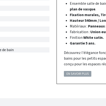
Ensemble salle de ba
plan de vasque
.
Fixation murales, Tir
Hauteur 540mm / Lo
Matériaux :
Panneaux s
Fabrication :
Union eu
Finition
White satin.
Garantie 5 ans.
e de bain
Découvrez l'élégance fonct
bains pour les petits espa
conçu pour les espaces réd
EN SAVOIR PLUS