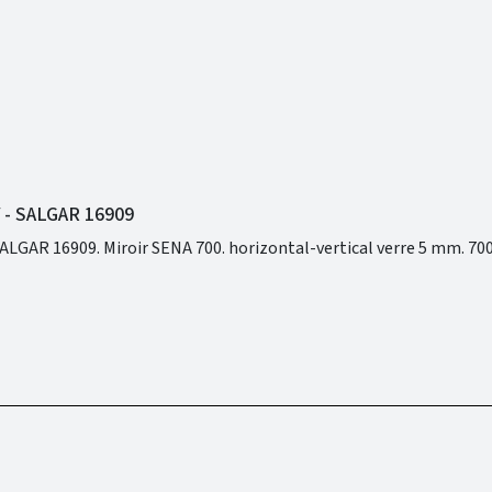
 - SALGAR 16909
MIROIR SENA 700X800 H/V - SALGAR 16909. Miroir SENA 700. horizontal-vertical verre 5