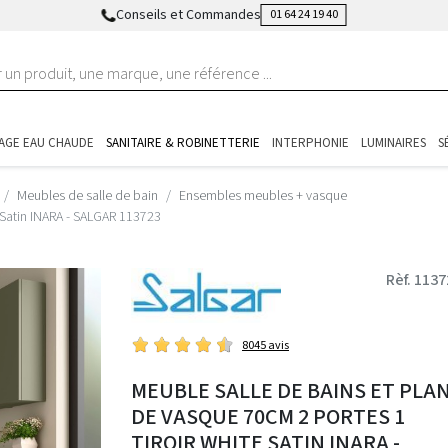
Conseils et Commandes
01 64 24 19 40
AGE EAU CHAUDE
SANITAIRE & ROBINETTERIE
INTERPHONIE
LUMINAIRES
S
Meubles de salle de bain
Ensembles meubles + vasque
e Satin INARA - SALGAR 113723
Rèf. 113
8045 avis
MEUBLE SALLE DE BAINS ET PLA
DE VASQUE 70CM 2 PORTES 1
TIROIR WHITE SATIN INARA -