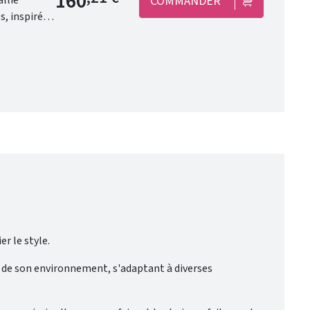
160
COMMANDER
s, inspirées
ls.
er le style.
té de son environnement, s'adaptant à diverses