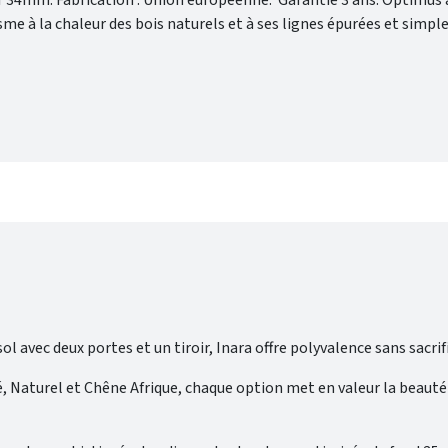
 3 ans. Optimus allie
me à la chaleur des bois naturels et à ses lignes épurées et simple
 des espaces de salle de bain harmonieux, accueillants et intempore
l avec deux portes et un tiroir, Inara offre polyvalence sans sacrifi
né, Naturel et Chêne Afrique, chaque option met en valeur la beau