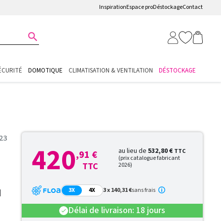
Inspiration
Espace pro
Déstockage
Contact

ÉCURITÉ
DOMOTIQUE
CLIMATISATION & VENTILATION
DÉSTOCKAGE
723
420
au lieu de
532,80 €
TTC
,91 €
(prix catalogue fabricant
TTC
2026)
N
3X
4X
3 x 140,31 €
sans frais
Délai de livraison: 18 jours
check