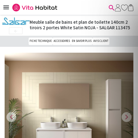


Meuble salle de bains et plan de toilette 140cm 2
tiroirs 2 portes White Satin NOJA - SALGAR 113475

FICHE TECHNIQUE
ACCESSOIRES
EN SAVOIR PLUS
AVIS CLIENT
chevron_left
chevron_right