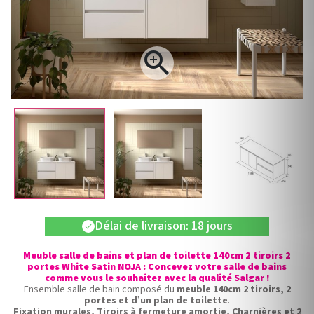

Délai de livraison: 18 jours
check
Meuble salle de bains et plan de toilette 140cm 2 tiroirs 2
portes White Satin NOJA : Concevez votre salle de bains
comme vous le souhaitez avec la qualité Salgar !
Ensemble salle de bain composé du
meuble 140cm 2 tiroirs, 2
portes et d’un plan de toilette
.
Fixation murales, Tiroirs à fermeture amortie, Charnières et 2