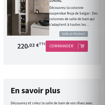
104361
Découvrez la colonne
suspendue Noja de Salgar : Des
colonnes de salle de bain qui
s’adaptent à toutes les
configurations ! Colonne
VOIR LE PRODUIT
NOJA WHITE SATIN. Gamme:
NOJA . Finition: White Gloss . 2
Prix de base
220
TTC
,03 €
COMMANDER
portes . Fermeture amortie.
Meuble suspendu . Chants du
meuble : en PVC et colle PUR .
Disponible en 9 coloris .
Dimensions : Hauteur 1400
mm/ Largeur 300 mm/
Profondeur 240 mm. Garantie
5 ans. Liberté et flexibilité :
En savoir plus
Noja , de Salgar , vous offre un
éventail de possibilités pour
Découvrez et créez la salle de bain de vos rêves avec
une salle de bain qui vous