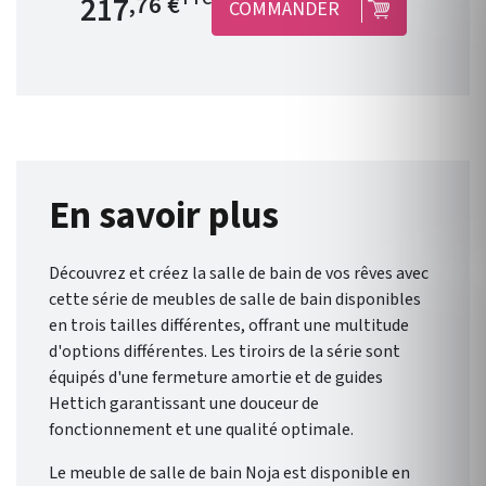
217
,76 €
COMMANDER
suspendu . Chants du meuble :
en PVC et colle PUR .
Disponible en 9 coloris .
Dimensions : Hauteur 1400
mm/ Largeur 300 mm/
Profondeur 240 mm. Garantie
5 ans. Liberté et flexibilité :
Noja , de Salgar , vous offre un
En savoir plus
éventail de possibilités pour
une salle de bain qui vous
Découvrez et créez la salle de bain de vos rêves avec
ressemble.
cette série de meubles de salle de bain disponibles
en trois tailles différentes, offrant une multitude
d'options différentes. Les tiroirs de la série sont
équipés d'une fermeture amortie et de guides
Hettich garantissant une douceur de
fonctionnement et une qualité optimale.
Le meuble de salle de bain Noja est disponible en