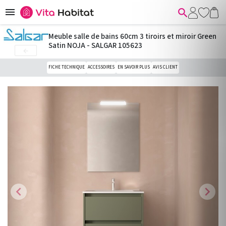


Meuble salle de bains 60cm 3 tiroirs et miroir Green
Satin NOJA - SALGAR 105623

FICHE TECHNIQUE
ACCESSOIRES
EN SAVOIR PLUS
AVIS CLIENT
chevron_left
chevron_right