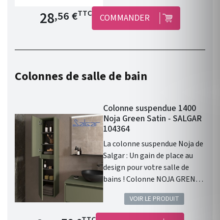
Prix de base
28
TTC
,56 €
COMMANDER
Colonnes de salle de bain
Colonne suspendue 1400
Noja Green Satin - SALGAR
104364
La colonne suspendue Noja de
Salgar : Un gain de place au
design pour votre salle de
bains ! Colonne NOJA GRENN
SATIN. Gamme: NOJA .
VOIR LE PRODUIT
Finition: Green Satin . 2 portes
. Fermeture amortie. Meuble
Prix de base
TTC