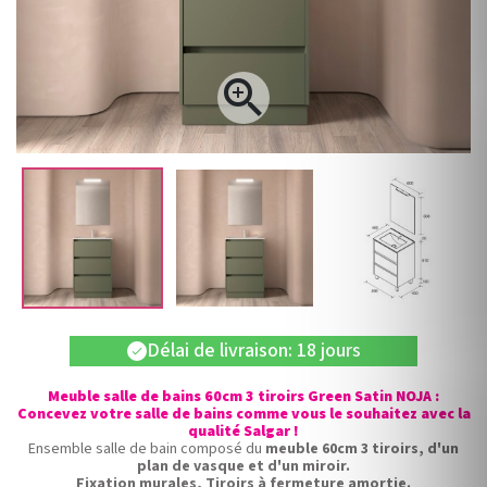

Délai de livraison: 18 jours
check
Meuble salle de bains 60cm 3 tiroirs Green Satin NOJA :
Concevez votre salle de bains comme vous le souhaitez avec la
qualité Salgar !
Ensemble salle de bain composé du
meuble 60cm 3 tiroirs, d'un
plan de vasque et d'un miroir.
Fixation murales, Tiroirs à fermeture amortie.