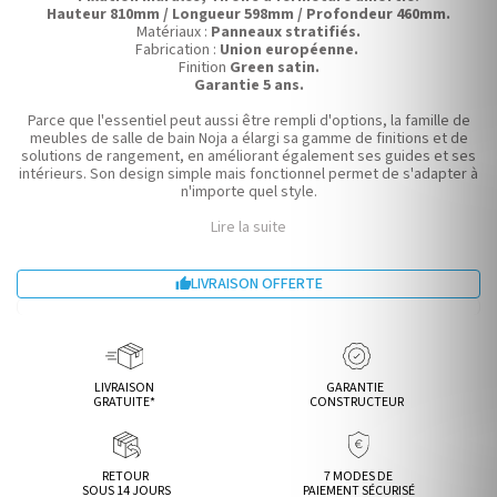
Hauteur 810mm / Longueur 598mm / Profondeur 460mm.
Matériaux :
Panneaux stratifiés.
Fabrication :
Union européenne.
Finition
Green satin.
Garantie 5 ans.
Parce que l'essentiel peut aussi être rempli d'options, la famille de
meubles de salle de bain Noja a élargi sa gamme de finitions et de
solutions de rangement, en améliorant également ses guides et ses
intérieurs. Son design simple mais fonctionnel permet de s'adapter à
n'importe quel style.
Lire la suite
LIVRAISON OFFERTE

LIVRAISON
GARANTIE
GRATUITE*
CONSTRUCTEUR
RETOUR
7 MODES DE
SOUS 14 JOURS
PAIEMENT SÉCURISÉ