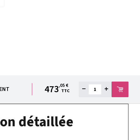
,05 €
473
−
+
IENT
TTC
on détaillée