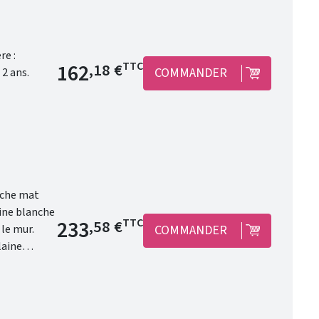
Prix de base
162
TTC
,18 €
COMMANDER
sans bonde et sans siphon. Garantie 2 ans.
anche mat
Prix de base
233
TTC
,58 €
COMMANDER
maîtresse de