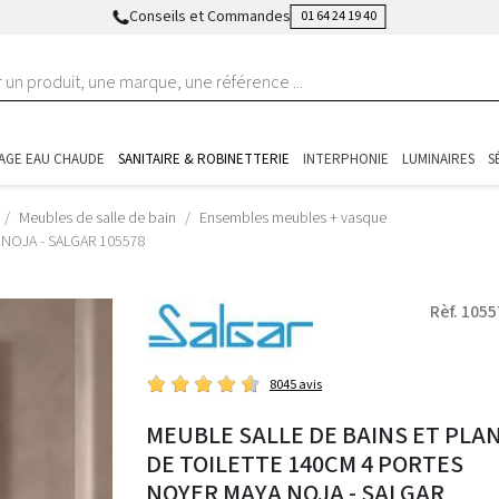
Conseils et Commandes
01 64 24 19 40
AGE EAU CHAUDE
SANITAIRE & ROBINETTERIE
INTERPHONIE
LUMINAIRES
S
Meubles de salle de bain
Ensembles meubles + vasque
ya NOJA - SALGAR 105578
Rèf. 105
8045 avis
MEUBLE SALLE DE BAINS ET PLA
DE TOILETTE 140CM 4 PORTES
NOYER MAYA NOJA - SALGAR