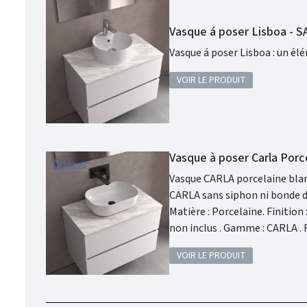
Vasque á poser Lisboa - 
Vasque á poser Lisboa : un él
VOIR LE PRODUIT
Vasque à poser Carla Porc
Vasque CARLA porcelaine blanche : 
CARLA sans siphon ni bonde de vid
Matière : Porcelaine. Finition : Porcelaine Blanche . Siphon, bonde clic-clac, ou bonde de vidage et robinet
non inclus . Gamme : CARLA . Fabriqué en Espagne. Garantie 3 ans. Disponible en 4 finitions : Porcelaine
Clay, Porcelaine Denim, Porc
VOIR LE PRODUIT