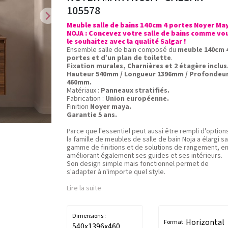
105578
chevron_right
Meuble salle de bains 140cm 4 portes Noyer Ma
NOJA : Concevez votre salle de bains comme vo
le souhaitez avec la qualité Salgar !
Ensemble salle de bain composé du
meuble 140cm 
portes et d’un plan de toilette
.
Fixation murales, Charnières et 2 étagère inclus
Hauteur 540mm / Longueur 1396mm / Profondeu
460mm.
Matériaux :
Panneaux stratifiés.
Fabrication :
Union européenne.
Finition
Noyer maya.
Garantie 5 ans.
Parce que l'essentiel peut aussi être rempli d'option
la famille de meubles de salle de bain Noja a élargi sa
gamme de finitions et de solutions de rangement, e
améliorant également ses guides et ses intérieurs.
Son design simple mais fonctionnel permet de
s'adapter à n'importe quel style.
Lire la suite
Dimensions :
Horizontal
Format :
540x1396x460