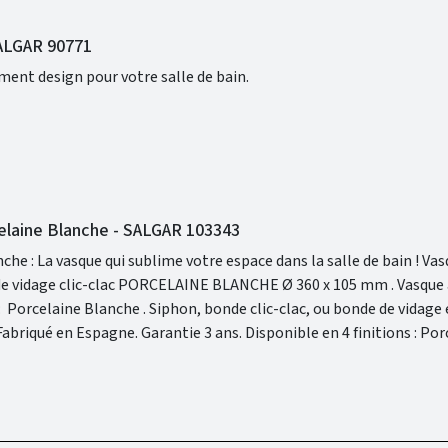
SALGAR 90771
ément design pour votre salle de bain.
elaine Blanche - SALGAR 103343
La vasque qui sublime votre espace dans la salle de bain ! Vasque à poser
age clic-clac PORCELAINE BLANCHE Ø 360 x 105 mm . Vasque à poser .
elaine Hunter et Porcelaine Blanche.