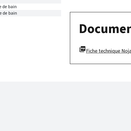
e de bain
e de bain
Documen
picture_as_pdf
Fiche technique Noja