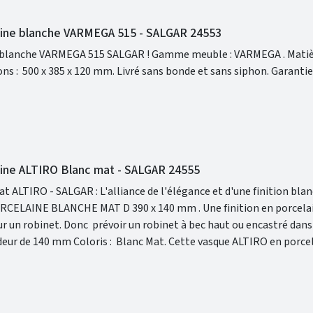
aine blanche VARMEGA 515 - SALGAR 24553
 515 SALGAR ! Gamme meuble : VARMEGA . Matière :
porcelaine blanche . Dimensions : 500 x 385 x 120 mm. Livré 
aine ALTIRO Blanc mat - SALGAR 24555
t ALTIRO - SALGAR : L'alliance de l'élégance et d'une finition bl
CHE MAT D 390 x 140 mm . Une finition en porcelaine blanche
finition mate et réunit les caractéristiques qui en feront la pièce 