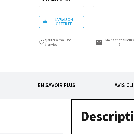
LIVRAISON

OFFERTE
ajouter à ma liste
Moins cher ailleurs
d’envies
?
S
EN SAVOIR PLUS
AVIS CL
Descripti