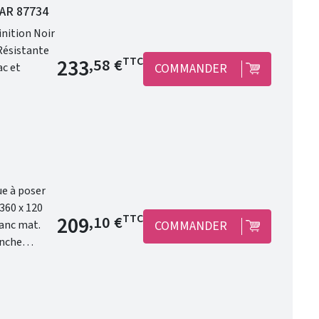
GAR 87734
inition Noir
Prix de base
233
TTC
,58 €
COMMANDER
Prix de base
209
TTC
,10 €
COMMANDER
 modernité.