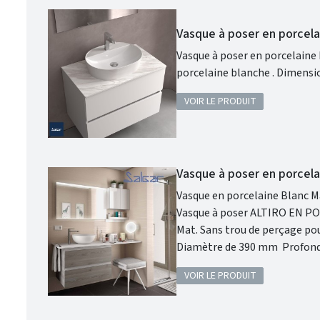
Vasque à poser en porcel
Vasque à poser en porcelaine blanche VARMEGA
VOIR LE PRODUIT
Vasque à poser en porcel
Vasque en porcelaine Blanc Ma
Vasque à poser ALTIRO EN PORCELAINE BLAN
Mat. Sans trou de perçage pour un robinet. Donc prévoir un robinet à bec haut ou encastré dans le mur.
Diamètre de 390 mm Profondeur de 140 mm Coloris : Blanc Mat. Cette vasque ALTIRO en porcelaine
blanche se caractérise par sa 
VOIR LE PRODUIT
votre salle de bains.