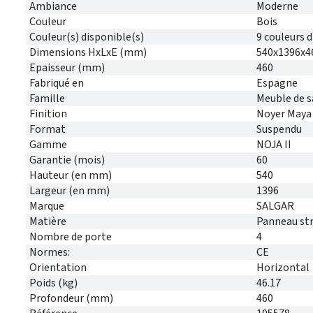
Ambiance
Moderne
Couleur
Bois
Couleur(s) disponible(s)
9 couleurs 
Dimensions HxLxE (mm)
540x1396x4
Epaisseur (mm)
460
Fabriqué en
Espagne
Famille
Meuble de s
Finition
Noyer Maya
Format
Suspendu
Gamme
NOJA II
Garantie (mois)
60
Hauteur (en mm)
540
Largeur (en mm)
1396
Marque
SALGAR
Matière
Panneau stra
Nombre de porte
4
Normes:
CE
Orientation
Horizontal
Poids (kg)
46.17
Profondeur (mm)
460