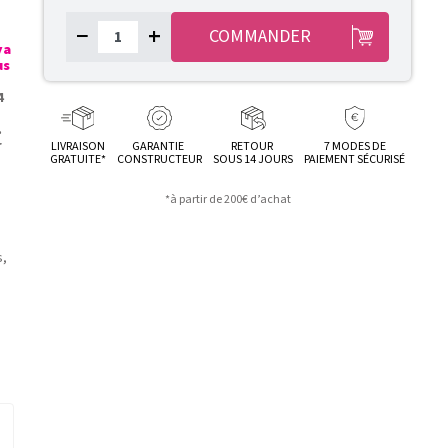
−
+
COMMANDER
ya
us
4
.
r
LIVRAISON
GARANTIE
RETOUR
7 MODES DE
GRATUITE*
CONSTRUCTEUR
SOUS 14 JOURS
PAIEMENT SÉCURISÉ
*à partir de 200€ d’achat
s,
n