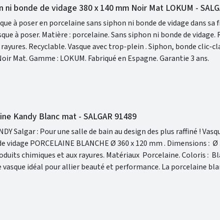
on ni bonde de vidage 380 x 140 mm Noir Mat LOKUM - SAL
ue à poser en porcelaine sans siphon ni bonde de vidage dans sa f
hon, bonde clic-clac et
robinet non inclus. Finition : Noir Mat. Gamme : LOKUM. Fabriqué en Espagne. Garantie 3 ans.
aine Kandy Blanc mat - SALGAR 91489
gar : Pour une salle de bain au design des plus raffiné ! Vasque à poser
 PORCELAINE BLANCHE Ø 360 x 120 mm . Dimensions : Ø 360 x 120
ance durable et la forme ronde de la vasque apporte une touche de