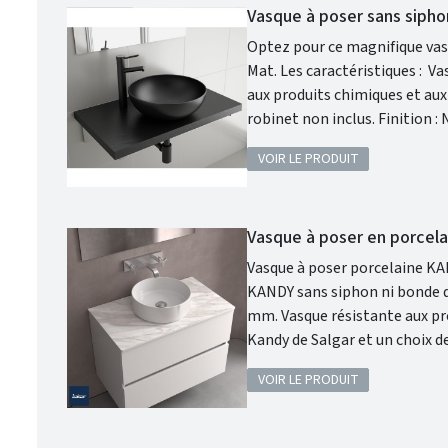
Vasque à poser sans siph
Optez pour ce magnifique vasq
Mat. Les caractéristiques : Vasque à poser. Matière : porcelaine. Sans siphon ni bonde de vidage. Résistante
aux produits chimiques et aux rayures. Recyclable. Vasque avec trop-plein . Sip
VOIR LE PRODUIT
Vasque à poser en porcel
Vasque à poser porcelaine KANDY Sal
KANDY sans siphon ni bonde de vidage
mm. Vasque résistante aux produits chimiques et aux rayures. Matériaux Porcelaine. Coloris : Blanc mat.
Kandy de Salgar et un choix de vasque idéal pour allier beauté et performance. La porcelaine blanche
recyclable garantit une brill
VOIR LE PRODUIT