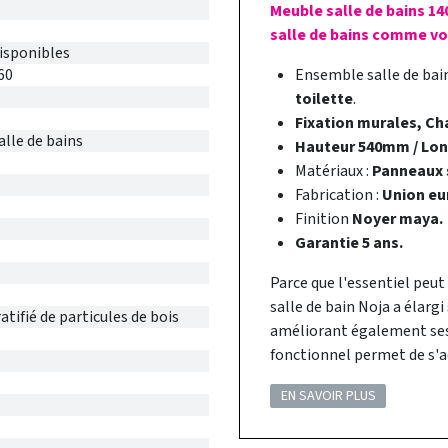
Meuble salle de bains 1
salle de bains comme vou
disponibles
60
Ensemble salle de ba
toilette
.
Fixation murales, Cha
alle de bains
Hauteur 540mm / Lo
Matériaux :
Panneaux s
Fabrication :
Union eu
Finition
Noyer maya.
Garantie 5 ans.
Parce que l'essentiel peut
salle de bain Noja a élarg
tifié de particules de bois
améliorant également ses 
fonctionnel permet de s'a
EN SAVOIR PLUS