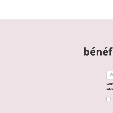
bénéfi
Vous
info