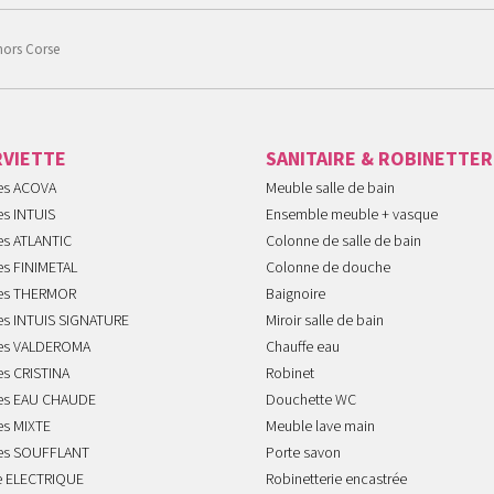
hors Corse
RVIETTE
SANITAIRE & ROBINETTER
tes ACOVA
Meuble salle de bain
es INTUIS
Ensemble meuble + vasque
es ATLANTIC
Colonne de salle de bain
es FINIMETAL
Colonne de douche
tes THERMOR
Baignoire
tes INTUIS SIGNATURE
Miroir salle de bain
tes VALDEROMA
Chauffe eau
es CRISTINA
Robinet
tes EAU CHAUDE
Douchette WC
es MIXTE
Meuble lave main
tes SOUFFLANT
Porte savon
te ELECTRIQUE
Robinetterie encastrée