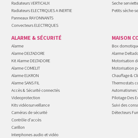
Radiateurs VERTICAUX
Seche serviet
Radiateurs ELECTRIQUES A INERTIE
Petits sèche-se
Panneaux RAYONNANTS
Convecteurs ELECTRIQUES
ALARME & SÉCURITÉ
MAISON C
Alarme
Box domotiqu
Alarme DELTADORE
Alarme Deltad
Kit Alarme DELTADORE
Motorisation de
Alarme COMELIT
Motorisation po
Alarme ELKRON
Chauffage & Cl
Alarme SANS FIL
Thermostats c
Accès & Sécurité connectés
Automatismes 
Videoprotection
Pilotage Des E
Kits vidéosurveillance
Suivi des con
Caméras de sécurité
Détecteurs Fu
Contrôle d'accès
Carillon
Interphones audio et vidéo