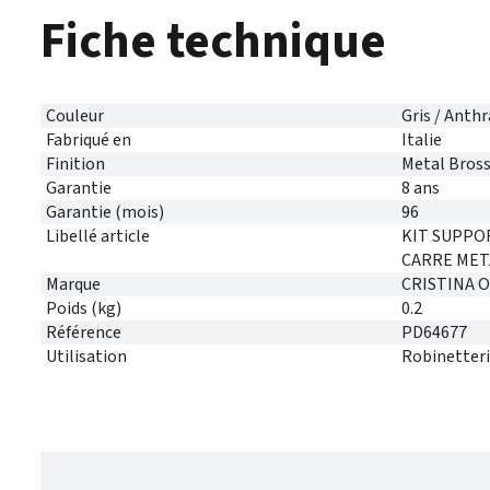
Fiche technique
Couleur
Gris / Anthr
Fabriqué en
Italie
Finition
Metal Bros
Garantie
8 ans
Garantie (mois)
96
Libellé article
KIT SUPPO
CARRE MET
Marque
CRISTINA 
Poids (kg)
0.2
Référence
PD64677
Utilisation
Robinetteri