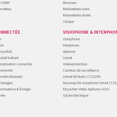
te 500W
Receveur
rviettes
Robinetterie noire
Robinetterie dorée
Vasque
ONNECTÉE
VISIOPHONE & INTERPHO
e
Visiophone
ore
Interphone
 portail
Aiphone
rtail battant
Urmet
imatisation connectés
Vidéoprotection
onnectés
Caméras de surveillance
Volets Roulants
Urmet Kit Note 2 1723/95
clairages
Nouveau Kit visiophone Urmet 1723
sommations & Énergie
Kit portier Vidéo Aiphone JVS1V
mée
Gâche Electrique