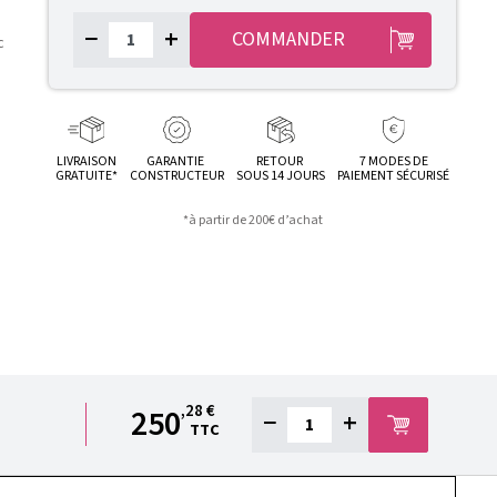
−
+
COMMANDER
c
LIVRAISON
GARANTIE
RETOUR
7 MODES DE
GRATUITE*
CONSTRUCTEUR
SOUS 14 JOURS
PAIEMENT SÉCURISÉ
*à partir de 200€ d’achat
,28 €
250
−
+
TTC