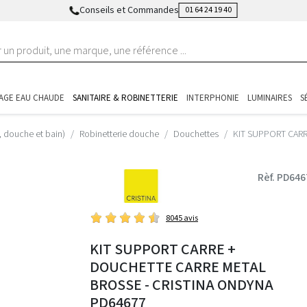
Conseils et Commandes
01 64 24 19 40
AGE EAU CHAUDE
SANITAIRE & ROBINETTERIE
INTERPHONIE
LUMINAIRES
S
, douche et bain)
Robinetterie douche
Douchettes
KIT SUPPORT CARR
Rèf. PD646
8045 avis
KIT SUPPORT CARRE +
DOUCHETTE CARRE METAL
BROSSE - CRISTINA ONDYNA
PD64677