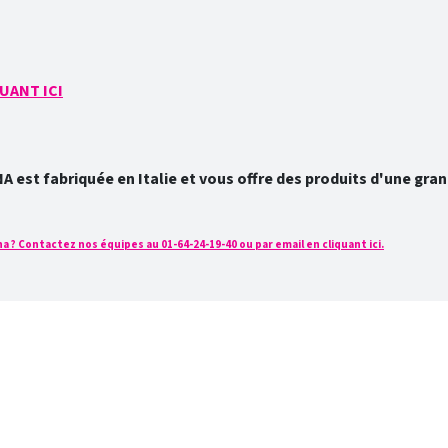
UANT ICI
est fabriquée en Italie et vous offre des produits d'une grand
 ? Contactez nos équipes au 01-64-24-19-40 ou par email en cliquant ici.