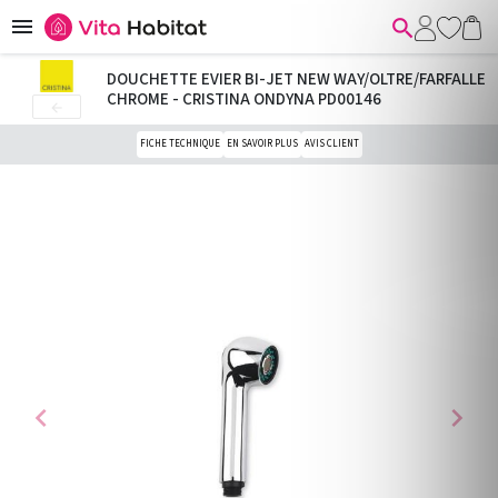


DOUCHETTE EVIER BI-JET NEW WAY/OLTRE/FARFALLE
CHROME - CRISTINA ONDYNA PD00146

FICHE TECHNIQUE
EN SAVOIR PLUS
AVIS CLIENT
chevron_left
chevron_right