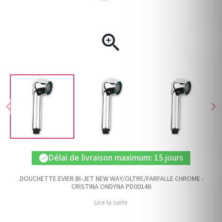

chevron_left
chevron_right
Délai de livraison maximum: 15 jours
check
.DOUCHETTE EVIER BI-JET NEW WAY/OLTRE/FARFALLE CHROME -
CRISTINA ONDYNA PD00146
Lire la suite