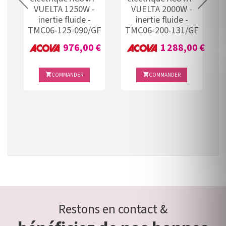
VUELTA 1250W -
VUELTA 2000W -
inertie fluide -
inertie fluide -
e
TMC06-125-090/GF
TMC06-200-131/GF
Prix
Prix
976,00 €
1 288,00 €
0 €
COMMANDER
COMMANDER


Restons en contact &