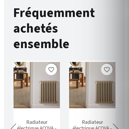
Fréquemment
achetés
ensemble
favorite_border
favorite_border
Radiateur
Radiateur
-
électrique ACOVA -
électrique ACOVA -