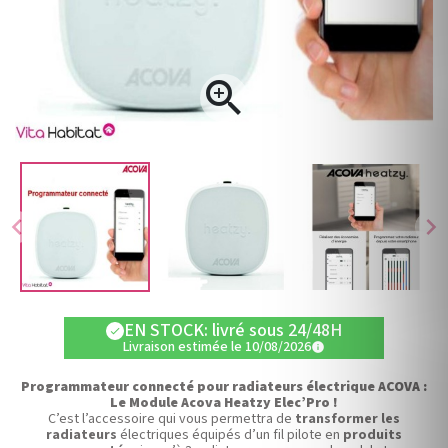

chevron_left
chevron_right
EN STOCK: livré sous 24/48H
check
Livraison estimée le 10/08/2026
info
Programmateur connecté pour radiateurs électrique ACOVA :
Le Module Acova Heatzy Elec’Pro !
C’est l’accessoire qui vous permettra de
transformer les
radiateurs
électriques équipés d’un fil pilote en
produits