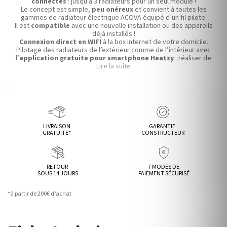
connectés
: jusqu’à 3 radiateurs pour un seul module !
Le concept est simple,
peu onéreux
et convient à toutes les
gammes de radiateur électrique ACOVA équipé d’un fil pilote.
Il est
compatible
avec une nouvelle installation ou des appareils
déjà installés !
Connexion direct en WIFI
à la box internet de votre domicile.
Pilotage des radiateurs de l’extérieur comme de l’intérieur avec
l’
application gratuite pour smartphone Heatzy
: réaliser de
vraie économie d’énergie !
Lire la suite
Programmation hebdomadaire
personnalisable selon votre
rythme de vie !
LIVRAISON
GARANTIE
GRATUITE*
CONSTRUCTEUR
RETOUR
7 MODES DE
SOUS 14 JOURS
PAIEMENT SÉCURISÉ
*à partir de 200€ d’achat