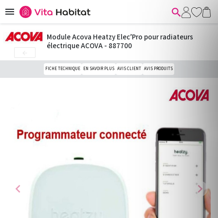


Module Acova Heatzy Elec’Pro pour radiateurs
électrique ACOVA - 887700

FICHE TECHNIQUE
EN SAVOIR PLUS
AVIS CLIENT
AVIS PRODUITS
chevron_left
chevron_right