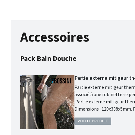
Accessoires
Pack Bain Douche
Partie externe mitigeur t
Partie externe mitigeur ther
associé à une robinetterie performante p
Partie externe mitigeur thermostatiq
Dimensions : 120x338x5mm. Finition : Chromé. Garantie 2 ans. Bossini met au coeur de ses préoccupations
la qualité et le design. Grâc
VOIR LE PRODUIT
robinetterie moderne tout en
avoir un aspect et un confort