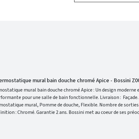
hermostatique mural bain douche chromé Apice - Bossini Z
mostatique mural bain douche chromé Apice : Un design moderne 
our une salle de bain fonctionnelle. Livraison : Façade. Inclus :
ue mural, Pomme de douche, Flexible. Nombre de sorties : 2.
e à sa recherche technologique constante, Bossini vous permet d'avo
 étant en harmonie dans votre intérieur. La gamme Apice est con
 moderne afin de vous garantir une salle de bain design et fonction