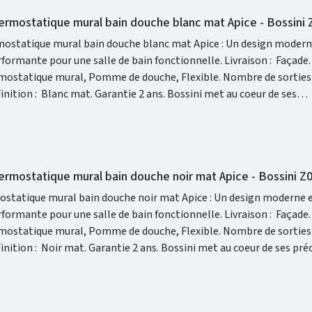
hermostatique mural bain douche blanc mat Apice - Bossini
mostatique mural bain douche blanc mat Apice : Un design modern
our une salle de bain fonctionnelle. Livraison : Façade. Inclus :
ue mural, Pomme de douche, Flexible. Nombre de sorties : 2.
le design. Grâce à sa recherche technologique constante, Bossini 
derne tout en étant en harmonie dans votre intérieur. La gamme A
 un confort moderne afin de vous garantir une salle de bain design
hermostatique mural bain douche noir mat Apice - Bossini 
ostatique mural bain douche noir mat Apice : Un design moderne 
our une salle de bain fonctionnelle. Livraison : Façade. Inclus :
ue mural, Pomme de douche, Flexible. Nombre de sorties : 2.
e à sa recherche technologique constante, Bossini vous permet d'avo
 étant en harmonie dans votre intérieur. La gamme Apice est con
 moderne afin de vous garantir une salle de bain design et fonction