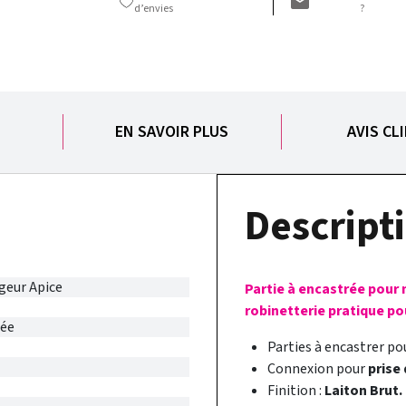
d’envies
?
S
EN SAVOIR PLUS
AVIS CL
Descripti
geur Apice
Partie à encastrée pour 
robinetterie pratique po
rée
Parties à encastrer p
Connexion pour
prise
Finition :
Laiton Brut.