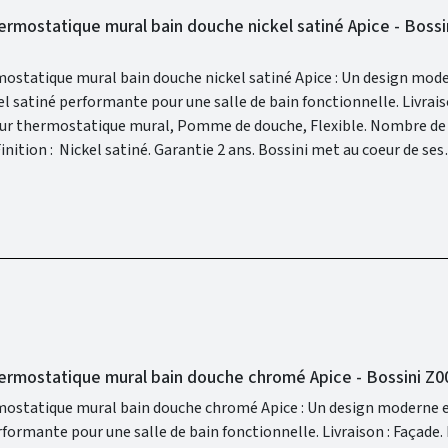
ermostatique mural bain douche nickel satiné Apice - Bossi
mostatique mural bain douche nickel satiné Apice : Un design mod
né performante pour une salle de bain fonctionnelle. Livraison : Façade.
rmostatique mural, Pomme de douche, Flexible. Nombre de sorties : 2.
le design. Grâce à sa recherche technologique constante, Bossini 
derne tout en étant en harmonie dans votre intérieur. La gamme A
 un confort moderne afin de vous garantir une salle de bain design
hermostatique mural bain douche chromé Apice - Bossini Z
mostatique mural bain douche chromé Apice : Un design moderne 
our une salle de bain fonctionnelle. Livraison : Façade. Inclus :