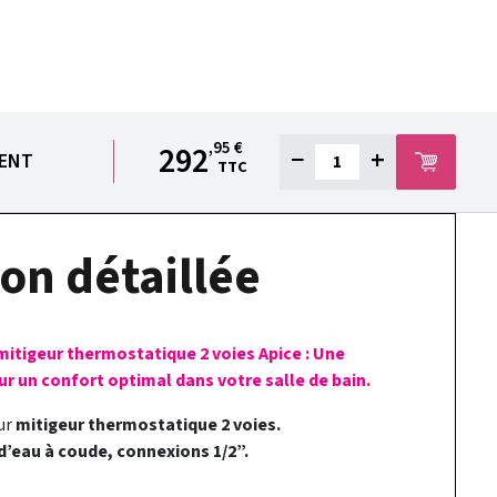
,95 €
292
−
+
IENT
TTC
on détaillée
mitigeur thermostatique 2 voies Apice : Une
ur un confort optimal dans votre salle de bain.
our
mitigeur thermostatique 2 voies.
 d’eau à coude, connexions 1/2”.