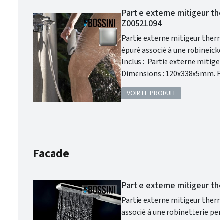
Partie externe mitigeur th
Z00521094
Partie externe mitigeur ther
épuré associé à une robineickel sati
Inclus : Partie externe mitigeur the
Dimensions : 120x338x5mm. Finition : Nickel satiné. Garantie 2 ans. Bossini met au coeur de ses
préoccupations la qualité et 
VOIR LE PRODUIT
d'avoir de la robinetterie mo
conçu pour avoir un aspect et
fonctionnelle.
Facade
Partie externe mitigeur t
Partie externe mitigeur ther
associé à une robinetterie performante p