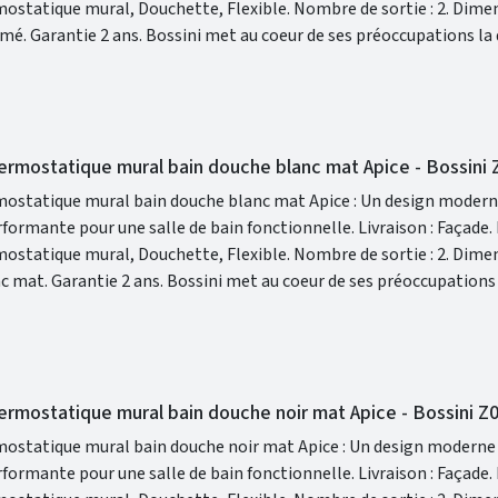
l, Douchette, Flexible. Nombre de sortie : 2. Dimensions :
technologique constante, Bossini vous permet d'avoir de la robine
monie dans votre intérieur. La gamme Apice est conçu pour avoir
 vous garantir une salle de bain design et fonctionnelle.
hermostatique mural bain douche blanc mat Apice - Bossini
mostatique mural bain douche blanc mat Apice : Un design modern
our une salle de bain fonctionnelle. Livraison : Façade. Inclus :
l, Douchette, Flexible. Nombre de sortie : 2. Dimensions :
erche technologique constante, Bossini vous permet d'avoir de la r
monie dans votre intérieur. La gamme Apice est conçu pour avoir
 vous garantir une salle de bain design et fonctionnelle.
hermostatique mural bain douche noir mat Apice - Bossini 
mostatique mural bain douche noir mat Apice : Un design moderne
our une salle de bain fonctionnelle. Livraison : Façade. Inclus :