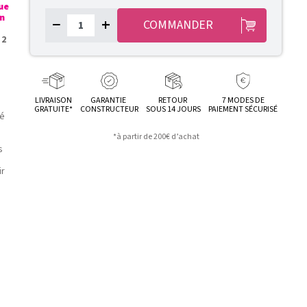
ue
un
−
+
COMMANDER
 2
LIVRAISON
GARANTIE
RETOUR
7 MODES DE
GRATUITE*
CONSTRUCTEUR
SOUS 14 JOURS
PAIEMENT SÉCURISÉ
té
*à partir de 200€ d’achat
s
ir