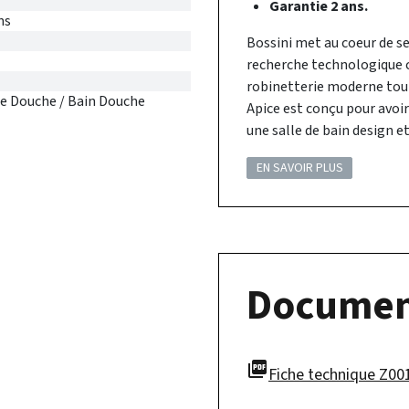
Garantie 2 ans.
ns
Bossini met au coeur de se
recherche technologique c
robinetterie moderne tou
e Douche / Bain Douche
Apice est conçu pour avoir
une salle de bain design e
EN SAVOIR PLUS
Documen
picture_as_pdf
Fiche technique Z00