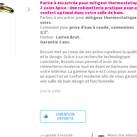
Partie à encastrée pour mitigeur thermostatiq
chevron_right
2 voies Apice : Une robinetterie pratique pour 
confort optimal dans votre salle de bain.
Parties à encastrer pour
mitigeur thermostatique
voies.
Connexion pour
prise d’eau à coude, connexions
1/2”.
Finition :
Laiton Brut.
Garantie 2 ans.
Bossini met au coeur de ses préoccupations la quali
et le design. Grâce à sa recherche technologique
constante, Bossini vous permet d'avoir de la
robinetterie moderne tout en étant en harmonie dan
votre intérieur. La gamme Apice est conçu pour avoir
un aspect et un confort moderne afin de vous garant
une salle de bain design et fonctionnelle.
Lire la suite
LIVRAISON

OFFERTE
ajouter à ma liste
Moins cher ailleurs