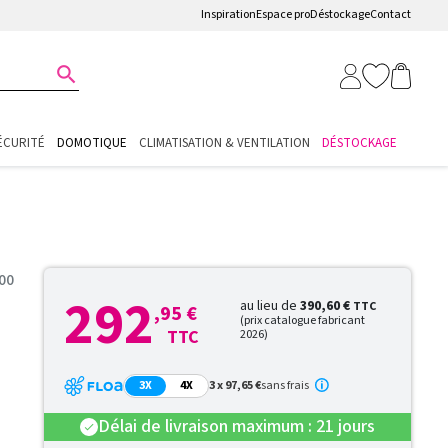
Inspiration
Espace pro
Déstockage
Contact

ÉCURITÉ
DOMOTIQUE
CLIMATISATION & VENTILATION
DÉSTOCKAGE
00
292
au lieu de
390,60 €
TTC
,95 €
(prix catalogue fabricant
TTC
2026)
3X
4X
3 x 97,65 €
sans frais
Délai de livraison maximum : 21 jours
check