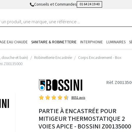
Conseils et Commandes
01 64 24 19 40
AGE EAU CHAUDE
SANITAIRE & ROBINETTERIE
INTERPHONIE
LUMINAIRES
S
, douche et bain)
Robinetterie Encastrée
Corps Encastrement - Box
sini Z00135000
Rèf. Z001350
8051 avis
PARTIE À ENCASTRÉE POUR
MITIGEUR THERMOSTATIQUE 2
VOIES APICE - BOSSINI Z00135000