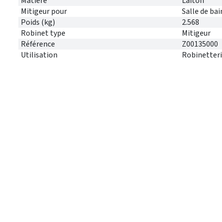
Matière
Laiton
Mitigeur pour
Salle de bai
Poids (kg)
2.568
Robinet type
Mitigeur
Référence
Z00135000
Utilisation
Robinetteri