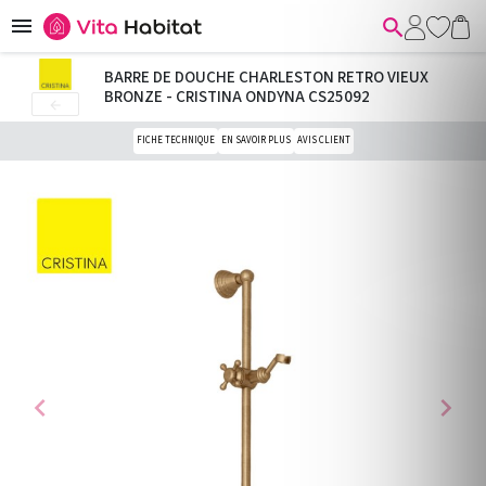


BARRE DE DOUCHE CHARLESTON RETRO VIEUX
BRONZE - CRISTINA ONDYNA CS25092

FICHE TECHNIQUE
EN SAVOIR PLUS
AVIS CLIENT
chevron_left
chevron_right