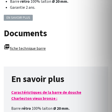
Barre
rétro
100% laiton
Ø 20 mm.
Garantie 2 ans.
EN SAVOIR PLUS
Documents
picture_as_pdf
fiche technique barre
En savoir plus
Caractéristiques de la barre de douche
Charleston vieux bronze :
Barre
rétro
100% laiton
Ø 20 mm.