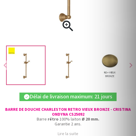

chevron_left
chevron_right
Délai de livraison maximum: 21 jours
check
BARRE DE DOUCHE CHARLESTON RETRO VIEUX BRONZE - CRISTINA
ONDYNA CS25092
Barre
rétro
100% laiton
Ø 20 mm.
Garantie 2 ans.
Lire la suite