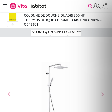


COLONNE DE DOUCHE QUADRI 300 NF
THERMOSTATIQUE CHROME - CRISTINA ONDYNA
QD48651

FICHE TECHNIQUE
EN SAVOIR PLUS
AVIS CLIENT
chevron_left
chevron_right