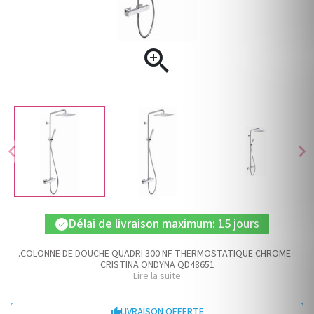

chevron_left
chevron_right
Délai de livraison maximum: 15 jours
check
.COLONNE DE DOUCHE QUADRI 300 NF THERMOSTATIQUE CHROME -
CRISTINA ONDYNA QD48651
Lire la suite
LIVRAISON OFFERTE
