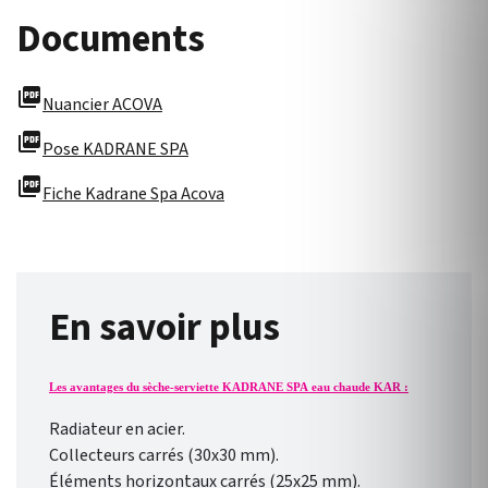
Documents
picture_as_pdf
Nuancier ACOVA
picture_as_pdf
Pose KADRANE SPA
picture_as_pdf
Fiche Kadrane Spa Acova
En savoir plus
Les avantages du sèche-serviette KADRANE SPA eau chaude KAR :
Radiateur en acier.
Collecteurs carrés (30x30 mm).
Éléments horizontaux carrés (25x25 mm).