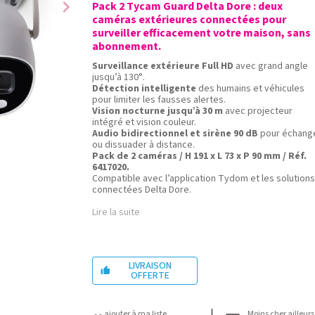
chevron_right
Pack 2 Tycam Guard Delta Dore : deux
caméras extérieures connectées pour
surveiller efficacement votre maison, sans
abonnement.
Surveillance extérieure Full HD
avec grand angle
jusqu’à 130°.
Détection intelligente
des humains et véhicules
pour limiter les fausses alertes.
Vision nocturne jusqu’à 30 m
avec projecteur
intégré et vision couleur.
Audio bidirectionnel et sirène 90 dB
pour échang
ou dissuader à distance.
Pack de 2 caméras / H 191 x L 73 x P 90 mm / Réf.
6417020.
Compatible avec l’application Tydom et les solutions
connectées Delta Dore.
Lire la suite
LIVRAISON

OFFERTE
ajouter à ma liste
Moins cher ailleurs