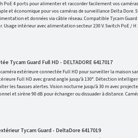
ch PoE 4 ports pour alimenter et raccorder facilement vos camér
105 x P
éf. 6417010. Accessoire idéal pour une installation caméra Delta Dore propre, fiable
ctée Tycam Guard Full HD - DELTADORE 6417017
 caméra extérieure connectée Full HD pour surveiller la maison sa
ion nocturne jusqu’à 30 m avec projecteur LED et
 Compatible avec l’application Tydom et les box
.
extérieur Tycam Guard - DeltaDore 6417019