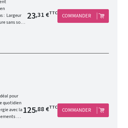
ment
Prix de base
23
TTC
,31 €
COMMANDER
idéal pour
Prix de base
125
TTC
,88 €
COMMANDER