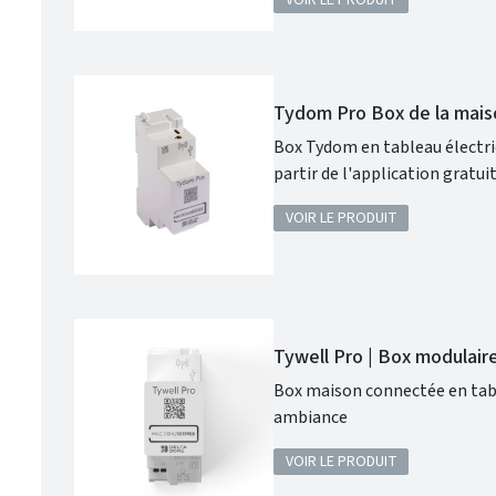
VOIR LE PRODUIT
Visualisation en temps réel du statut des équi
Tydom Pro Box de la mais
Box Tydom en tableau électrique de la maison connectée de Delta DorePilotage en local et 
partir de l'application gratu
VOIR LE PRODUIT
Tywell Pro | Box modulair
Box maison connectée en tabl
ambiance
VOIR LE PRODUIT