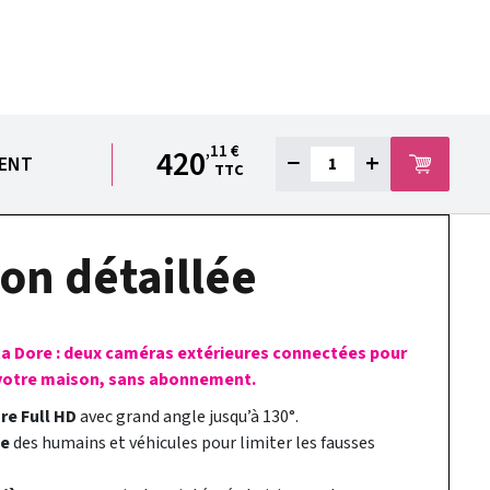
,11 €
420
−
+
IENT
TTC
on détaillée
a Dore : deux caméras extérieures connectées pour
 votre maison, sans abonnement.
re Full HD
avec grand angle jusqu’à 130°.
te
des humains et véhicules pour limiter les fausses