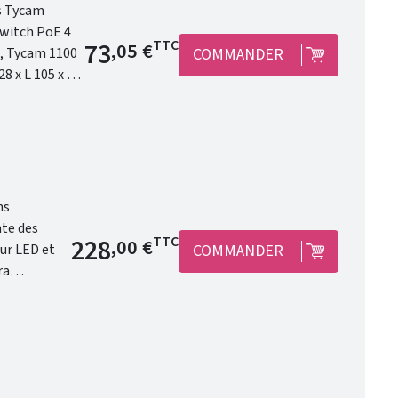
as Tycam
Prix de base
73
TTC
,05 €
COMMANDER
 et évolutive.
ns
Prix de base
228
TTC
,00 €
COMMANDER