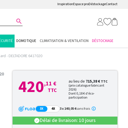
Inspiration
Espace pro
Déstockage
Contact

ÉCURITÉ
DOMOTIQUE
CLIMATISATION & VENTILATION
DÉSTOCKAGE
uard - DELTADORE 6417020
20
420
au lieu de
715,38 €
TTC
,11 €
(prix catalogue fabricant
TTC
2026)
Dont 0,18 € d'éco-
participation
3X
4X
3 x 140,05 €
sans frais
Délai de livraison: 10 jours
check