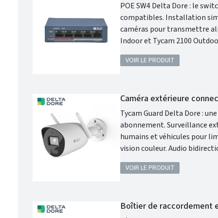
POE SW4 Delta Dore : le swit
compatibles. Installation simple et économique pour vos caméras de surveillance Delta Dore. Switch PoE 4
caméras pour transmettre alimentation et données via câble réseau. Compatible Tycam Guard , Tycam 1100
Indoor et Tycam 2100 Outdoor. Usage intérieur avec alimentation secteur 230 V. Switch PoE / H 28 x L 
84 mm / R
VOIR LE PRODUIT
Caméra extérieure conne
Tycam Guard Delta Dore : une
abonnement. Surveillance extérieure Full HD avec grand angle jusqu’à 130°. Détection intelligente des
humains et véhicules pour limiter les fausses alertes. Vis
vision couleur. Audio bidirectionnel et sirène 90 dB pour échanger ou dissuader à distance. Caméra
extérieure IP67 / H 191 x L 73 x P 90 mm / Réf. 6417017.
VOIR LE PRODUIT
maison connectée Delta Dore
Boîtier de raccordement 