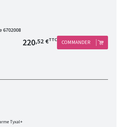
re 6702008
Prix de base
220
TTC
,52 €
COMMANDER
larme Tyxal+