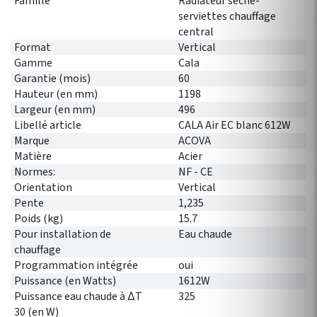
Famille
Radiateur sèche-
serviettes chauffage
central
Format
Vertical
Gamme
Cala
Garantie (mois)
60
Hauteur (en mm)
1198
Largeur (en mm)
496
Libellé article
CALA Air EC blanc 612W
Marque
ACOVA
Matière
Acier
Normes:
NF - CE
Orientation
Vertical
Pente
1,235
Poids (kg)
15.7
Pour installation de
Eau chaude
chauffage
Programmation intégrée
oui
Puissance (en Watts)
1612W
Puissance eau chaude à ∆T
325
30 (en W)