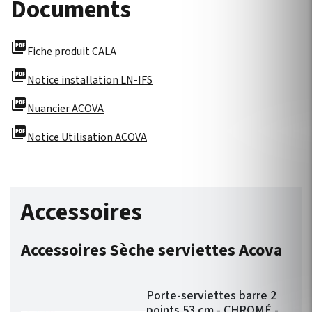
Documents
picture_as_pdf
Fiche produit CALA
picture_as_pdf
Notice installation LN-IFS
picture_as_pdf
Nuancier ACOVA
picture_as_pdf
Notice Utilisation ACOVA
Accessoires
Accessoires Sèche serviettes Acova
Porte-serviettes barre 2
points 53 cm - CHROMÉ -