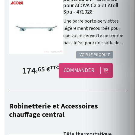
pour ACOVA Cala et Atoll
Spa - 471028
Une barre porte-serviettes
légèrement recourbée pour
que votre serviette ne tombe
pas ! Idéal pour une salle de
bain contemporaine. Porte-
VOIR LE PRODUIT
serviettes barre 2 points pour
radiateurs sèche-serviettes
Prix de base
174
TTC
,65 €
COMMANDER
Acova gammes Cala et Atoll
Spa. Couleur : CHROMÉ
Longueur : 53cm Modèle
également disponible en
Chromé en 43 cm.
Robinetterie et Accessoires
chauffage central
Tête thermostatique