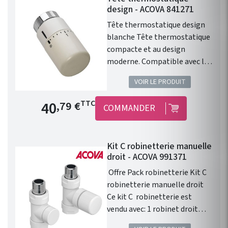
design - ACOVA 841271
Tête thermostatique design
blanche Tête thermostatique
compacte et au design
moderne. Compatible avec les
radiateurs eau chaude ACOVA.
VOIR LE PRODUIT
Type de raccord : M30 x1,5.
Finition : Blanc. 46 Couleurs en
Prix de base
40
TTC
,79 €
COMMANDER
option. Cette tête
thermostatique design
blanche permet le contrôle
Kit C robinetterie manuelle
avec précision de la
droit - ACOVA 991371
température d'un radiateur ou
d'un sèche serviette à eau
Offre Pack robinetterie Kit C
chaude.
robinetterie manuelle droit
Ce kit C robinetterie est
vendu avec: 1 robinet droit
1/2" . 1 té de réglage 1/2" . 1