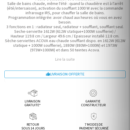
Salle de bains chaude, même l'été : quand la chaudière est à l'arrêt
(été/intersaison), activation du soufflant 1000 W avec la commande
infrarouge IRS, pour chauffer la salle de bains.
Programmation intégrée: avoir chaud aux heures où vous en avez
besoin.
3 fonctions en 1 : radiateur seul, radiateur + soufflant, soufflant seul.
Seche-serviette 1612W (612W statique+1000W soufflerie) /
Hauteur 119.8 cm / Largeur 49.6 cm / Epaisseur installé 12.8 cm.
Sèche-serviettes ACOVA eau chaude soufflant dispo. en 1612W (612W
statique + 1000W soufflerie), 1880W (880W+1000W) et 1973W
(973W+1000W) et dans 50 teintes Acova.
Lire la suite
LIVRAISON OFFERTE

LIVRAISON
GARANTIE
GRATUITE*
CONSTRUCTEUR
RETOUR
7 MODES DE
SOUS 14 JOURS
PAIEMENT SÉCURISÉ