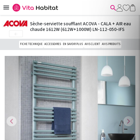


Sèche-serviette soufflant ACOVA - CALA + AIR eau
chaude 1612W (612W+1000W) LN-112-050-IFS

FICHE TECHNIQUE
ACCESSOIRES
EN SAVOIR PLUS
AVIS CLIENT
AVIS PRODUITS
chevron_left
chevron_right