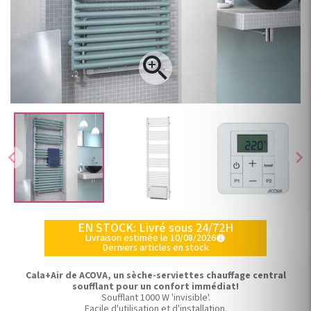

chevron_left
chevron_right
EN STOCK: Livré sous 24/72H
Livraison estimée le 10/08/2026
info
Derniers articles en stock
Cala+Air de ACOVA, un sèche-serviettes chauffage central
soufflant pour un confort immédiat!
Soufflant 1000 W 'invisible'.
Facile d'utilisation et d'installation.