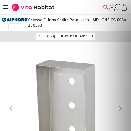


Csixssa C. Inox Saillie Pour Ixssa - AIPHONE CSIXSSA
130363

FICHE TECHNIQUE
EN SAVOIR PLUS
AVIS CLIENT
chevron_left
chevron_right