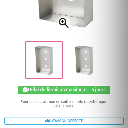

Délai de livraison maximum: 15 jours
check
Pour une installation en saillie simple et esthétique
Lire la suite
LIVRAISON OFFERTE
