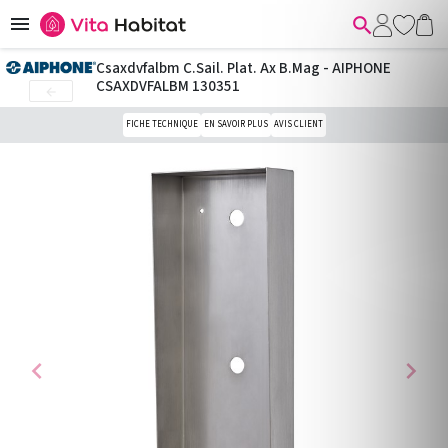


Csaxdvfalbm C.Sail. Plat. Ax B.Mag - AIPHONE
CSAXDVFALBM 130351

FICHE TECHNIQUE
EN SAVOIR PLUS
AVIS CLIENT
chevron_left
chevron_right