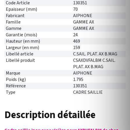
Code Article
130351
Epaisseur (mm)
70
Fabricant
AIPHONE
Famille
GAMME AX
Gamme
GAMME AX
Garantie (mois)
24
Hauteur (en mm)
469
Largeur (en mm)
159
Libellé article
C.SAIL. PLAT. AX B.MAG
Libellé produit
CSAXDVFALBM C.SAIL.
PLAT. AX B.MAG
Marque
AIPHONE
Poids (kg)
1.795
Référence
130351
Type
CADRE SAILLIE
Description détaillée