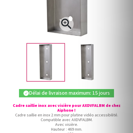

Délai de livraison maximum: 15 jours
check
Cadre saillie inox avec visière pour AXDVFALBM de chez
Aiphone !
Cadre saillie en inox 2 mm pour platine vidéo accessibilité.
Compatible avec AXDVFALBM.
Avec visière.
Hauteur : 469 mm.