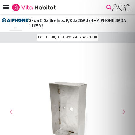


Skda C.Saillie Inox P/Kda2&Kda4 - AIPHONE SKDA
110582

FICHE TECHNIQUE
EN SAVOIR PLUS
AVIS CLIENT
chevron_left
chevron_right