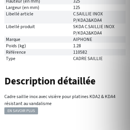
Hauteur (en mm)
325
Largeur (en mm)
125
Libellé article
C.SAILLIE INOX
P/KDA2&KDA4
Libellé produit
SKDA C.SAILLIE INOX
P/KDA2&KDA4
Marque
AIPHONE
Poids (kg)
1.28
Référence
110582
Type
CADRE SAILLIE
Description détaillée
Cadre saillie inox avec visière pour platines KDA2 & KDA4
résistant au vandalisme
EN SAVOIR PLUS