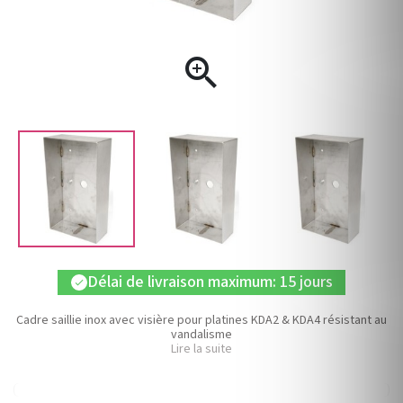

Délai de livraison maximum: 15 jours
check
Cadre saillie inox avec visière pour platines KDA2 & KDA4 résistant au
vandalisme
Lire la suite