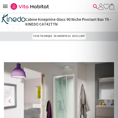


Cabine Kineprime Glass 90 Niche Pivotant Bas Th -
KINEDO CA742TTN

FICHE TECHNIQUE
EN SAVOIR PLUS
AVIS CLIENT
chevron_left
chevron_right