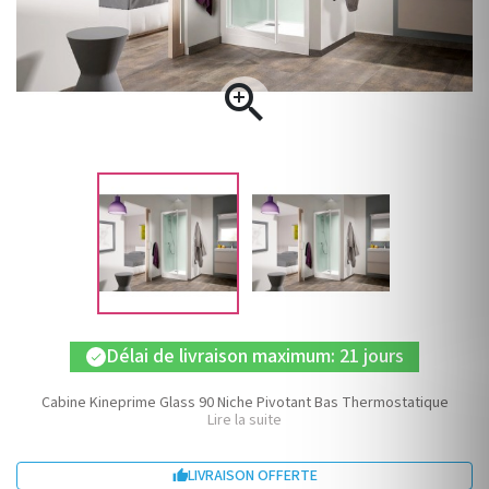

Délai de livraison maximum: 21 jours
check
Cabine Kineprime Glass 90 Niche Pivotant Bas Thermostatique
Lire la suite
LIVRAISON OFFERTE
