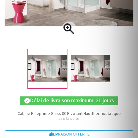

Délai de livraison maximum: 21 jours
check
Cabine Kineprime Glass 80 Pivotant Hautthermostatique
Lire la suite
LIVRAISON OFFERTE
