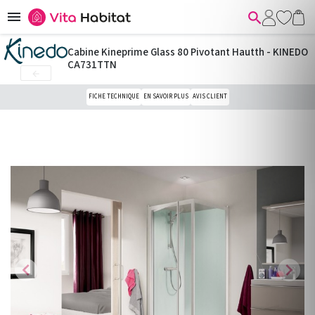


Cabine Kineprime Glass 80 Pivotant Hautth - KINEDO
CA731TTN

FICHE TECHNIQUE
EN SAVOIR PLUS
AVIS CLIENT
chevron_left
chevron_right