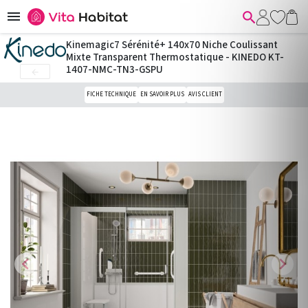


Kinemagic7 Sérénité+ 140x70 Niche Coulissant
Mixte Transparent Thermostatique - KINEDO KT-
1407-NMC-TN3-GSPU

FICHE TECHNIQUE
EN SAVOIR PLUS
AVIS CLIENT
chevron_left
chevron_right