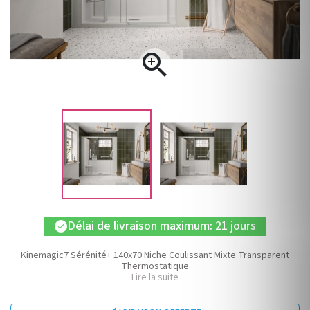

Délai de livraison maximum: 21 jours
check
Kinemagic7 Sérénité+ 140x70 Niche Coulissant Mixte Transparent
Thermostatique
Lire la suite