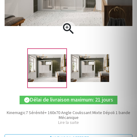

Délai de livraison maximum: 21 jours
check
Kinemagic7 Sérénité+ 160x70 Angle Coulissant Mixte Dépoli 1 bande
Mécanique
Lire la suite