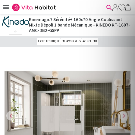


Kinemagic7 Sérénité+ 160x70 Angle Coulissant
Mixte Dépoli 1 bande Mécanique - KINEDO KT-1607-
AMC-DB2-GSPP

FICHE TECHNIQUE
EN SAVOIR PLUS
AVIS CLIENT
chevron_left
chevron_right