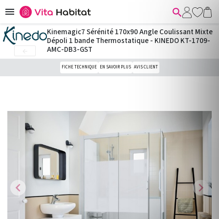


Kinemagic7 Sérénité 170x90 Angle Coulissant Mixte
Dépoli 1 bande Thermostatique - KINEDO KT-1709-
AMC-DB3-GST

FICHE TECHNIQUE
EN SAVOIR PLUS
AVIS CLIENT
chevron_left
chevron_right