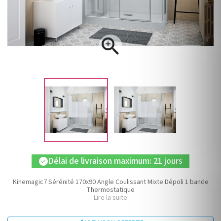

Délai de livraison maximum: 21 jours
check
Kinemagic7 Sérénité 170x90 Angle Coulissant Mixte Dépoli 1 bande
Thermostatique
Lire la suite