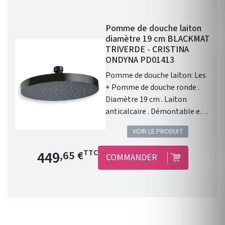
Pomme de douche laiton
diamètre 19 cm BLACKMAT
TRIVERDE - CRISTINA
ONDYNA PD01413
Pomme de douche laiton: Les
+ Pomme de douche ronde .
Diamètre 19 cm . Laiton
anticalcaire . Démontable et
nettoyable . Raccord F1 / 2" .
VOIR LE PRODUIT
Design et innovant . Garantie
1 an . Installation
Prix de base
449
TTC
,65 €
COMMANDER
fonctionnelle.