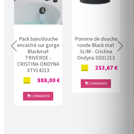
e
Pack bain/douche
Pomme de douche
encastré sur gorge
ronde Black mat
Blackmat
SLIM - Cristina
TRIVERDE -
Ondyna SD31213
CRISTINA ONDYNA
Prix
253,67 €
A
XTV14213
Prix
888,00 €
COMMANDER

7 €
COMMANDER
