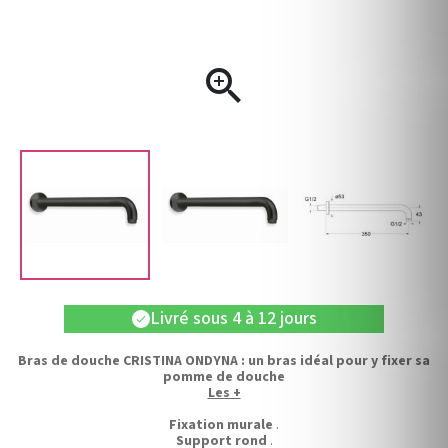

Livré sous 4 à 12 jours
check
Bras de douche CRISTINA ONDYNA : un bras idéal pour y fixer sa
pomme de douche
Les +
Fixation murale
.
Support rond
.