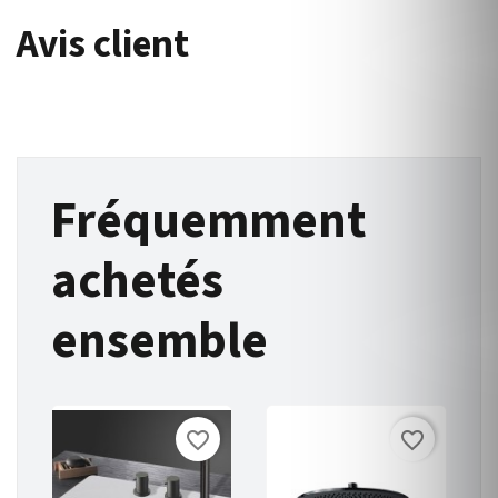
Avis client
Fréquemment
achetés
ensemble
favorite_border
favorite_border