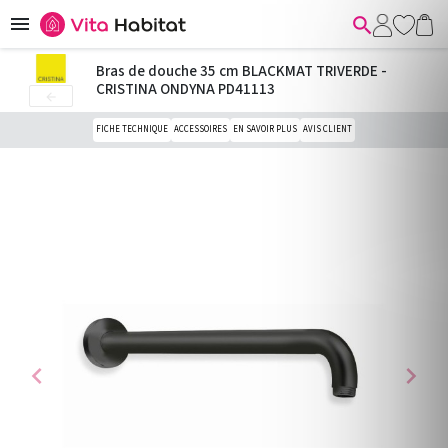


Bras de douche 35 cm BLACKMAT TRIVERDE -
CRISTINA ONDYNA PD41113

FICHE TECHNIQUE
ACCESSOIRES
EN SAVOIR PLUS
AVIS CLIENT
chevron_left
chevron_right