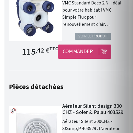
VMC Standard Deco 2 N : Idéal
pour votre habitat ! VMC
Simple Flux pour
renouvellement d’air
permanent dans l’habitat
VOIR LE PRODUIT
pavillonnaire du T1 au T7
jusqu’à 4 sanitaires. Piquages
Prix de base
115
TTC
,42 €
COMMANDER
démontables par 1/4 de tour.
Maîtrise du débit cuisine par
Convergent (brevet): pas de
réglage, pas d’encrassement.
Caisson en matière plastique .
Pièces détachées
Particulièrement compact .
Caisson seul. Kit livré avec 3
bouches extra-plates.
Aérateur Silent design 300
Dimensions: Hauteur 31.2 cm,
CHZ - Soler & Palau 403529
Largeur 26.6 cm, Profondeur
Aérateur Silent 300CHZ -
26 cm.
S&amp;P 403529 : L'aérateur