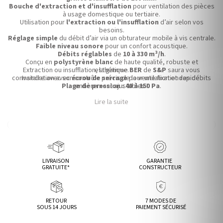
Bouche d'extraction et d'insufflation
pour ventilation des pièces
à usage domestique ou tertiaire.
Utilisation pour
l'extraction ou l'insufflation
d’air selon vos
besoins.
Réglage simple
du débit d’air via un obturateur mobile à vis centrale.
Faible niveau sonore
pour un confort acoustique.
Débits réglables
de
10 à 330 m³/h
.
Conçu en
polystyrène blanc
de haute qualité, robuste et
Extraction ou insufflation, la gamme
esthétique.
BER
de
S&P
saura vous
convaincre avec son contrôle précis de la ventilation et des débits
Installation avec
écrou de serrage
pour une fixation rapide.
Plage de pression : 40 à 150 Pa
entièrement ajustables !
.
Lire la suite
LIVRAISON
GARANTIE
GRATUITE*
CONSTRUCTEUR
RETOUR
7 MODES DE
SOUS 14 JOURS
PAIEMENT SÉCURISÉ