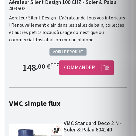
Aérateur Silent Design 100 CHZ - Soler & Palau
403502
Aérateur Silent Design : L'aérateur de tous vos intérieurs
! Renouvellement d’air dans les salles de bain, toilettes
et autres petits locaux à usage domestique ou
commercial. Installation mur ou plafond.
Fonctionnement intermittent . Ultra silencieux .
VOIR LE PRODUIT
Esthétique. Faible consommation. Débit de 85 m3/h.
Puissance de 8 Watts. Dimensions: Hauteur 18.8 cm,
Prix de base
148
TTC
,00 €
COMMANDER
Largeur 18.8 cm, Profondeur 12.9 cm.
VMC simple flux
VMC Standard Deco 2 N -
Soler & Palau 604140