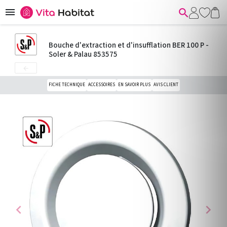


Bouche d'extraction et d'insufflation BER 100 P -
Soler & Palau 853575

FICHE TECHNIQUE
ACCESSOIRES
EN SAVOIR PLUS
AVIS CLIENT
chevron_left
chevron_right