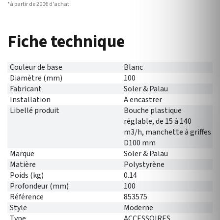
*à partir de 200€ d’achat
Fiche technique
Couleur de base
Blanc
Diamètre (mm)
100
Fabricant
Soler & Palau
Installation
A encastrer
Libellé produit
Bouche plastique
réglable, de 15 à 140
m3/h, manchette à griffes
D100 mm
Marque
Soler & Palau
Matière
Polystyrène
Poids (kg)
0.14
Profondeur (mm)
100
Référence
853575
Style
Moderne
Type
ACCESSOIRES