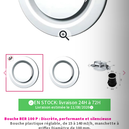

chevron_left
chevron_right
EN STOCK: livraison 24H à 72H
check
Livraison estimée le 11/08/2026
info
Bouche BER 100 P : Discrète, performante et silencieuse
Bouche plastique réglable, de 15 à 140 m3/h, manchette à
griffes Diamètre de 100 mm.