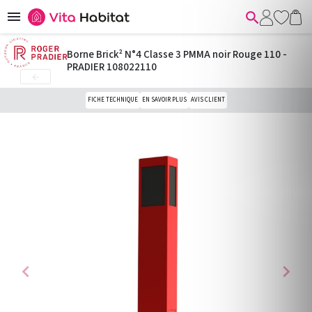


Borne Brick² N°4 Classe 3 PMMA noir Rouge 110 -
PRADIER 108022110

FICHE TECHNIQUE
EN SAVOIR PLUS
AVIS CLIENT
chevron_left
chevron_right