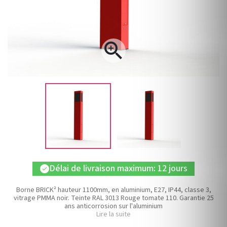

Délai de livraison maximum: 12 jours
check
Borne BRICK² hauteur 1100mm, en aluminium, E27, IP44, classe 3,
vitrage PMMA noir. Teinte RAL 3013 Rouge tomate 110. Garantie 25
ans anticorrosion sur l'aluminium
Lire la suite