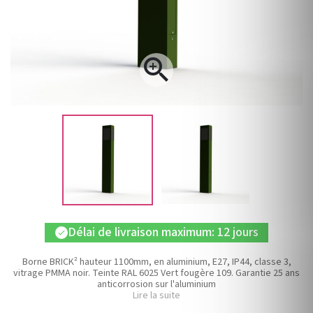

Délai de livraison maximum: 12 jours
check
Borne BRICK² hauteur 1100mm, en aluminium, E27, IP44, classe 3,
vitrage PMMA noir. Teinte RAL 6025 Vert fougère 109. Garantie 25 ans
anticorrosion sur l'aluminium
Lire la suite