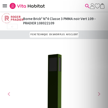


Borne Brick² N°4 Classe 3 PMMA noir Vert 109 -
PRADIER 108022109

FICHE TECHNIQUE
EN SAVOIR PLUS
AVIS CLIENT
chevron_left
chevron_right