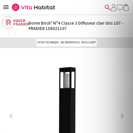


Borne Brick² N°4 Classe 3 Diffuseur clair Gris 107 -
PRADIER 108021107

FICHE TECHNIQUE
EN SAVOIR PLUS
AVIS CLIENT
chevron_left
chevron_right