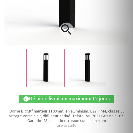

Délai de livraison maximum: 12 jours
check
Borne BRICK² hauteur 1100mm, en aluminium, E27, IP44, classe 3,
vitrage verre clair, diffuseur satiné. Teinte RAL 7021 Gris noir 107.
Garantie 25 ans anticorrosion sur l'aluminium
Lire la suite