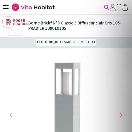


Borne Brick² N°3 Classe 3 Diffuseur clair Gris 105 -
PRADIER 108019105

FICHE TECHNIQUE
EN SAVOIR PLUS
AVIS CLIENT
chevron_left
chevron_right