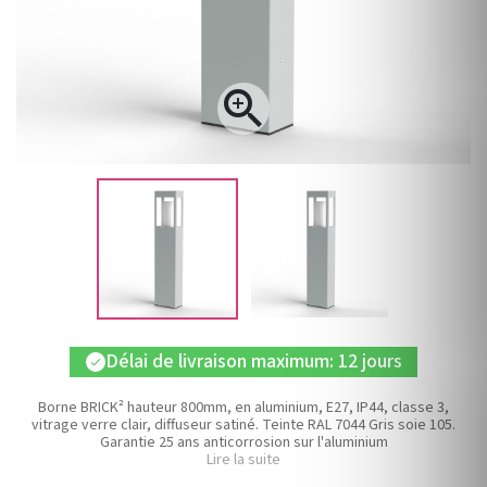

Délai de livraison maximum: 12 jours
check
Borne BRICK² hauteur 800mm, en aluminium, E27, IP44, classe 3,
vitrage verre clair, diffuseur satiné. Teinte RAL 7044 Gris soie 105.
Garantie 25 ans anticorrosion sur l'aluminium
Lire la suite