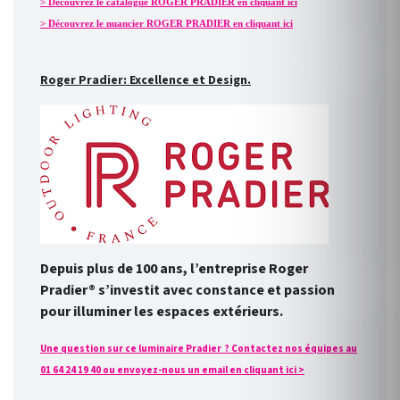
> Découvrez le catalogue ROGER PRADIER en cliquant ici
> Découvrez le nuancier ROGER PRADIER en cliquant ici
Roger Pradier: Excellence et Design.
Depuis plus de 100 ans, l’entreprise Roger
Pradier® s’investit avec constance et passion
pour illuminer les espaces extérieurs.
Une question sur ce luminaire Pradier ? Contactez nos équipes au
01 64 24 19 40 ou envoyez-nous un email en cliquant ici >