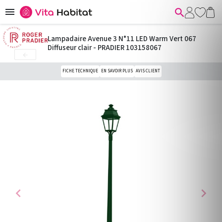


Lampadaire Avenue 3 N°11 LED Warm Vert 067
Diffuseur clair - PRADIER 103158067

FICHE TECHNIQUE
EN SAVOIR PLUS
AVIS CLIENT
chevron_left
chevron_right