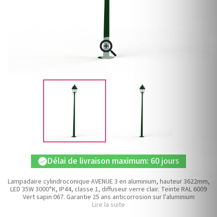

Délai de livraison maximum: 60 jours
check
Lampadaire cylindroconique AVENUE 3 en aluminium, hauteur 3622mm,
LED 35W 3000°K, IP44, classe 1, diffuseur verre clair. Teinte RAL 6009
Vert sapin 067. Garantie 25 ans anticorrosion sur l'aluminium
Lire la suite