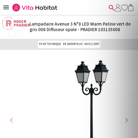


Lampadaire Avenue 3 N°8 LED Warm Patine vert de
gris 008 Diffuseur opale - PRADIER 103135008

FICHE TECHNIQUE
EN SAVOIR PLUS
AVIS CLIENT
chevron_left
chevron_right