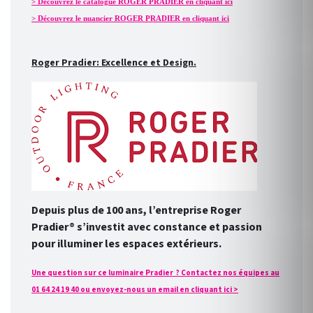
> Découvrez le catalogue ROGER PRADIER en cliquant ici
> Découvrez le nuancier ROGER PRADIER en cliquant ici
Roger Pradier: Excellence et Design.
Depuis plus de 100 ans, l’entreprise Roger
Pradier® s’investit avec constance et passion
pour illuminer les espaces extérieurs.
Une question sur ce luminaire Pradier ? Contactez nos équipes au
01 64 24 19 40 ou envoyez-nous un email en cliquant ici >