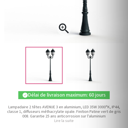

Délai de livraison maximum: 60 jours
check
Lampadaire 2 têtes AVENUE 3 en aluminium, LED 35W 3000°K, IP44,
classe 1, diffuseurs méthacrylate opale. Finition Patine vert de gris
008. Garantie 25 ans anticorrosion sur l'aluminium
Lire la suite