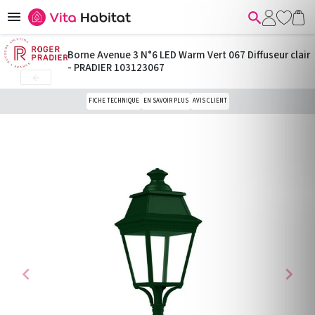


Borne Avenue 3 N°6 LED Warm Vert 067 Diffuseur clair
- PRADIER 103123067

FICHE TECHNIQUE
EN SAVOIR PLUS
AVIS CLIENT
chevron_left
chevron_right