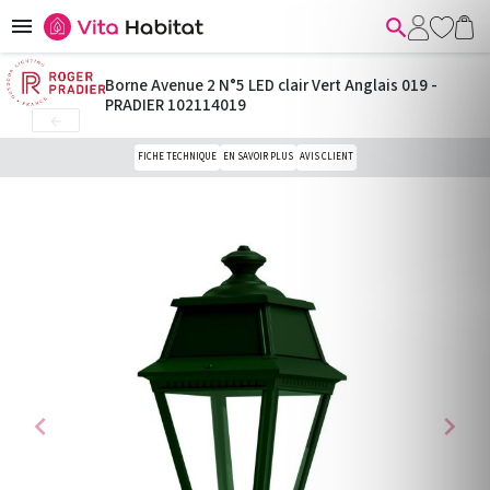


Borne Avenue 2 N°5 LED clair Vert Anglais 019 -
PRADIER 102114019

FICHE TECHNIQUE
EN SAVOIR PLUS
AVIS CLIENT
chevron_left
chevron_right