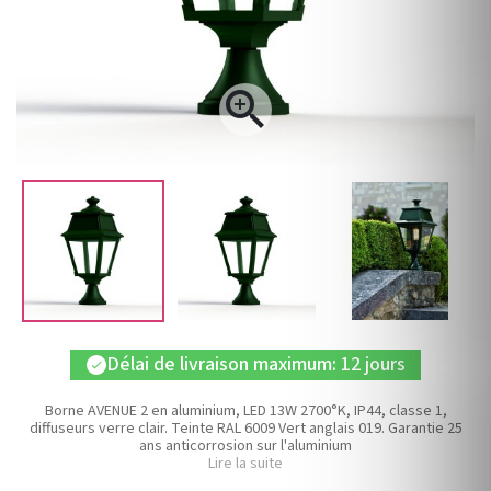

Délai de livraison maximum: 12 jours
check
Borne AVENUE 2 en aluminium, LED 13W 2700°K, IP44, classe 1,
diffuseurs verre clair. Teinte RAL 6009 Vert anglais 019. Garantie 25
ans anticorrosion sur l'aluminium
Lire la suite