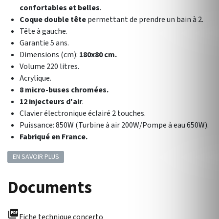
confortables et belles
.
Coque double tête
permettant de prendre un bain à 2.
Tête à gauche.
Garantie 5 ans.
Dimensions (cm):
180x80 cm.
Volume 220 litres.
Acrylique.
8 micro-buses chromées.
12 injecteurs d'air
.
Clavier électronique éclairé 2 touches.
Puissance: 850W (Turbine à air 200W/Pompe à eau 650W).
Fabriqué en France.
EN SAVOIR PLUS
Documents
picture_as_pdf
Fiche technique concerto