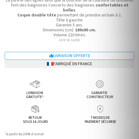
La pureté des lignes ainsi que la douceur de la courbure du dosseret
font des baignoires Concerto des baignoires
confortables et
belles
.
Coque double tête
permettant de prendre un bain à 2.
Tête à gauche.
Garantie 5 ans.
Dimensions (cm):
180x80 cm.
Volume 220 litres.
Lire la suite
Acrylique.
8 micro-buses chromées.
12 injecteurs d'air
.
Clavier électronique éclairé 2 touches.
LIVRAISON OFFERTE

Puissance: 850W (Turbine à air 200W/Pompe à eau 650W).
FABRIQUÉ EN FRANCE
Fabriqué en France.
LIVRAISON
GARANTIE
GRATUITE*
CONSTRUCTEUR
RETOUR
7 MODES DE
SOUS 14 JOURS
PAIEMENT SÉCURISÉ
*à partir de 200€ d’achat