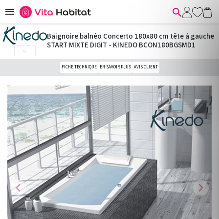


Baignoire balnéo Concerto 180x80 cm tête à gauche
START MIXTE DIGIT - KINEDO BCON180BGSMD1

FICHE TECHNIQUE
EN SAVOIR PLUS
AVIS CLIENT
chevron_left
chevron_right