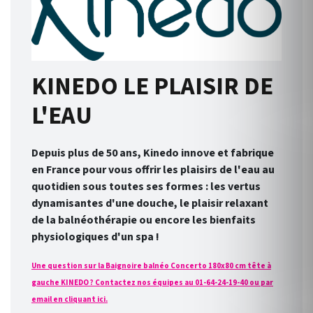
KINEDO LE PLAISIR DE
L'EAU
Depuis plus de 50 ans, Kinedo innove et fabrique
en France pour vous offrir les plaisirs de l'eau au
quotidien sous toutes ses formes : les vertus
dynamisantes d'une douche, le plaisir relaxant
de la balnéothérapie ou encore les bienfaits
physiologiques d'un spa !
Une question sur la Baignoire balnéo Concerto 180x80 cm tête à
gauche KINEDO ? Contactez nos équipes au 01-64-24-19-40 ou par
email en cliquant ici.