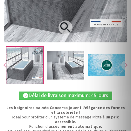

chevron_left
chevron_right
Délai de livraison maximum: 45 jours
check
Les baignoires balnéo Concerto jouent l'élégance des formes
et la sobriété !
Idéal pour profiter d'un système de massage Mixte à
un prix
accessible.
Fonction d'
assèchement automatique.