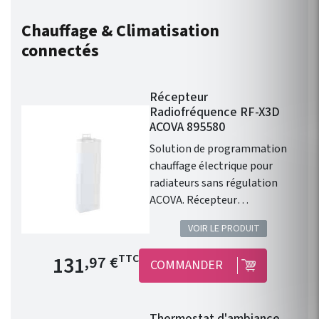
Chauffage & Climatisation
connectés
Récepteur
Radiofréquence RF-X3D
ACOVA 895580
Solution de programmation
chauffage électrique pour
radiateurs sans régulation
ACOVA. Récepteur
Radiofréquence RF-X3D.
VOIR LE PRODUIT
Solution pour réguler pièce
par pièce les radiateurs sans
Prix de base
131
TTC
,97 €
COMMANDER
régulation. Ce récepteur
mural est compatible avec les
thermostats d’ambiance
Thermostat d'ambiance