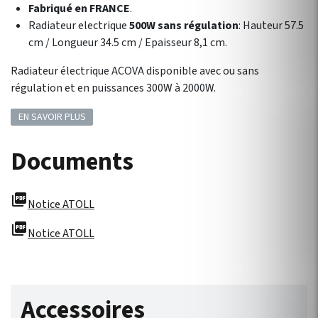
Fabriqué en FRANCE
.
Radiateur electrique
500W sans régulation
: Hauteur 57.5
cm / Longueur 34.5 cm / Epaisseur 8,1 cm.
Radiateur électrique ACOVA disponible avec ou sans
régulation et en puissances 300W à 2000W.
EN SAVOIR PLUS
Documents
picture_as_pdf
Notice ATOLL
picture_as_pdf
Notice ATOLL
Accessoires