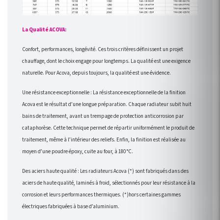
La Qualité ACOVA:
Confort, performances, longévité. Ces trois critères définissent un projet
chauffage, dont le choix engage pour longtemps. La qualité est une exigence
naturelle. Pour Acova, depuis toujours, la qualité est une évidence.
Une résistance exceptionnelle : La résistance exceptionnelle de la finition
Acova est le résultat d’une longue préparation. Chaque radiateur subit huit
bains de traitement, avant un trempage de protection anticorrosion par
cataphorèse. Cette technique permet de répartir uniformément le produit de
traitement, même à l’intérieur des reliefs. Enfin, la finition est réalisée au
moyen d’une poudre époxy, cuite au four, à 180 °C.
Des aciers haute qualité : Les radiateurs Acova (*) sont fabriqués dans des
aciers de haute qualité, laminés à froid, sélectionnés pour leur résistance à la
corrosion et leurs performances thermiques. (*)hors certaines gammes
électriques fabriquées à base d’aluminium.