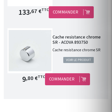
Prix de base
133
TTC
,67 €
COMMANDER
Cache resistance chrome
SR - ACOVA 893750
Cache resistance chrome SR
VOIR LE PRODUIT
Prix de base
9
TTC
,80 €
COMMANDER