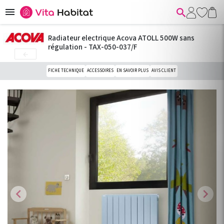


Radiateur electrique Acova ATOLL 500W sans
régulation - TAX-050-037/F

FICHE TECHNIQUE
ACCESSOIRES
EN SAVOIR PLUS
AVIS CLIENT
chevron_left
chevron_right