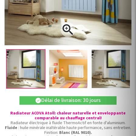

Délai de livraison: 30 jours
check
Radiateur ACOVA Atoll: chaleur naturelle et enveloppante
comparable au chauffage central!
Radiateur électrique à fluide ThermoActif en fonte d'aluminium.
Fluide
: huile minérale inaltérable haute performance, sans entretien.
Finition:
Blanc (RAL 9010).