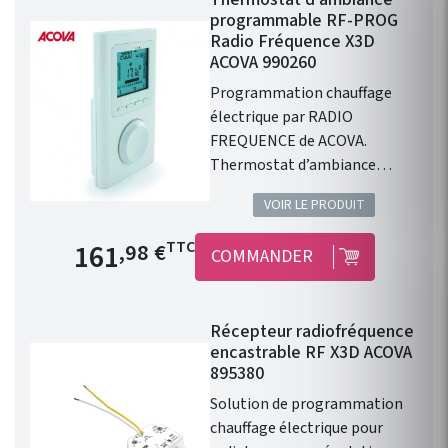
RFPROG (X2D) et RF-X3D. Vous
programmable RF-PROG
devrez installer un
Radio Fréquence X3D
thermostat d'ambiance par
ACOVA 990260
pièce et un récepteur par
Programmation chauffage
radiateur.
électrique par RADIO
FREQUENCE de ACOVA.
Thermostat d’ambiance
Radiofréquence
VOIR LE PRODUIT
programmable RF-PROG X3D
Fixation murale ou sur socle.
Prix de base
161
TTC
,98 €
COMMANDER
Affichage sur écran LCD
rétroéclairé bleu. Mesure et
réglage de la température
Récepteur radiofréquence
d’ambiance de 5°C (hors gel) à
encastrable RF X3D ACOVA
30°C, au pas de 0,5°C.
895380
Sélecteur de mode multi-
Solution de programmation
fonctions (Confort, Hors-gel,
chauffage électrique pour
Eco, auto, Arrêt,