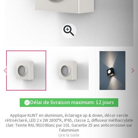

chevron_left
chevron_right
Délai de livraison maximum: 12 jours
check
Applique KLINT en aluminium, éclairage up & down, décor cercle
rétroéclairé, LED 2 x 2W 2800°K, IP65, classe 2, diffuseur méthacrylate
clair. Teinte RAL 9010 Blanc pur 101. Garantie 25 ans anticorrosion sur
l'aluminium
Lire la suite