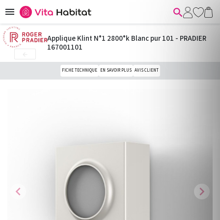


Applique Klint N°1 2800°k Blanc pur 101 - PRADIER
167001101

FICHE TECHNIQUE
EN SAVOIR PLUS
AVIS CLIENT
chevron_left
chevron_right